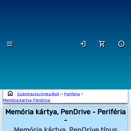
dehaze
login
shopping_cart
info
home
Számítástechnika Bolt
››
Periféria
››
Memória kártya, PenDrive
Memória kártya, PenDrive - Periféria
-
Memória kártya, PenDrive típus