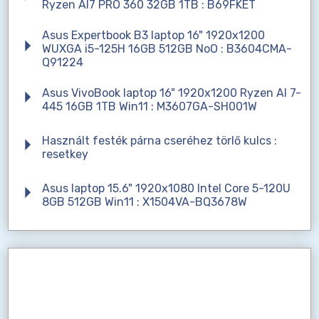
Ryzen AI7 PRO 360 32GB 1TB : B69FKET
Asus Expertbook B3 laptop 16" 1920x1200
WUXGA i5-125H 16GB 512GB NoO : B3604CMA-
Q91224
Asus VivoBook laptop 16" 1920x1200 Ryzen AI 7-
445 16GB 1TB Win11 : M3607GA-SH001W
Használt festék párna cseréhez törlő kulcs :
resetkey
Asus laptop 15.6" 1920x1080 Intel Core 5-120U
8GB 512GB Win11 : X1504VA-BQ3678W