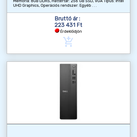
Memória: 8GB DDR5, Háttértár: 256 GB SSD, VGA Típus: Intel
UHD Graphics, Operációs rendszer: Egyéb
Bruttó ár :
223 431 Ft
Érdeklődjön
add_shopping_cart