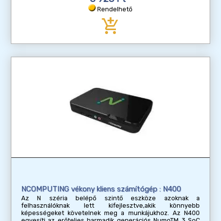
Rendelhető
add_shopping_cart
NCOMPUTING vékony kliens számítógép : N400
Az N széria belépő szintő eszköze azoknak a
felhasználóknak lett kifejlesztve,akik könnyebb
képességeket követelnek meg a munkájukhoz. Az N400
egyesíti az erőteljes harmadik generációs NumoTM 3 SoC