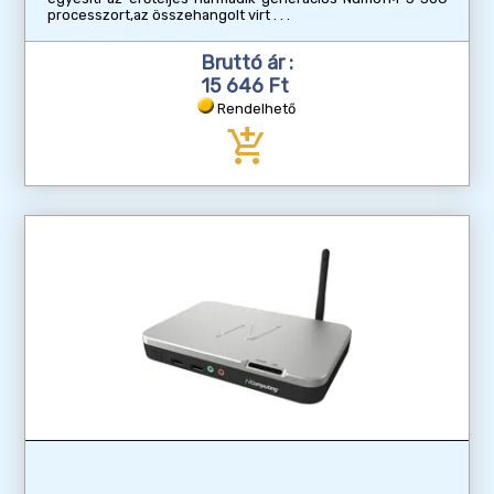
processzort,az összehangolt virt
Bruttó ár :
15 646 Ft
Rendelhető
add_shopping_cart