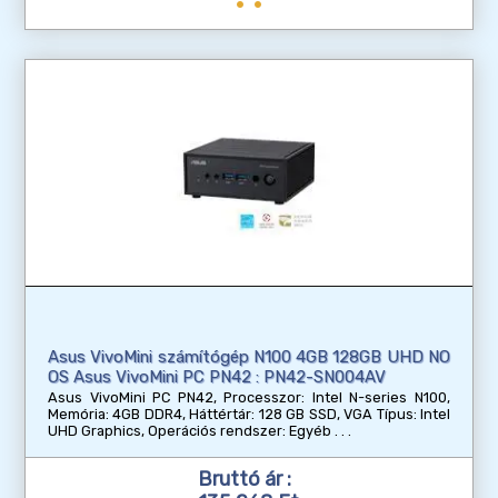
Asus VivoMini számítógép N100 4GB 128GB UHD NO
OS Asus VivoMini PC PN42 : PN42-SN004AV
Asus VivoMini PC PN42, Processzor: Intel N-series N100,
Memória: 4GB DDR4, Háttértár: 128 GB SSD, VGA Típus: Intel
UHD Graphics, Operációs rendszer: Egyéb
Bruttó ár :