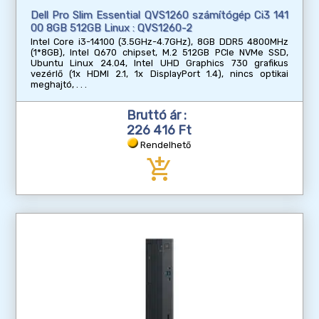
Dell Pro Slim Essential QVS1260 számítógép Ci3 141
00 8GB 512GB Linux : QVS1260-2
Intel Core i3-14100 (3.5GHz-4.7GHz), 8GB DDR5 4800MHz
(1*8GB), Intel Q670 chipset, M.2 512GB PCIe NVMe SSD,
Ubuntu Linux 24.04, Intel UHD Graphics 730 grafikus
vezérlő (1x HDMI 2.1, 1x DisplayPort 1.4), nincs optikai
meghajtó,
Bruttó ár :
226 416 Ft
Rendelhető
add_shopping_cart