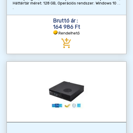
Háttértár méret: 128 GB, Operációs rendszer: Windows 10
Bruttó ár :
164 986 Ft
Rendelhető
add_shopping_cart