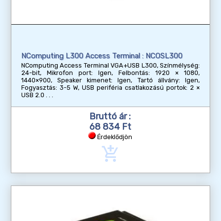
NComputing L300 Access Terminal : NCOSL300
NComputing Access Terminal VGA+USB L300, Színmélység:
24-bit, Mikrofon port: Igen, Felbontás: 1920 × 1080,
1440×900, Speaker kimenet: Igen, Tartó állvány: Igen,
Fogyasztás: 3-5 W, USB periféria csatlakozású portok: 2 ×
USB 2.0
Bruttó ár :
68 834 Ft
Érdeklődjön
add_shopping_cart