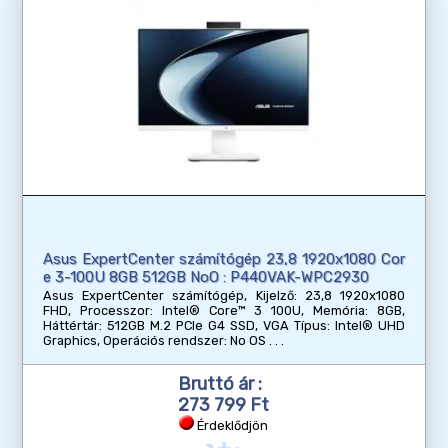
Asus ExpertCenter számítógép 23,8 1920x1080 Cor
e 3-100U 8GB 512GB NoO : P440VAK-WPC2930
Asus ExpertCenter számítógép, Kijelző: 23,8 1920x1080
FHD, Processzor: Intel® Core™ 3 100U, Memória: 8GB,
Háttértár: 512GB M.2 PCIe G4 SSD, VGA Típus: Intel® UHD
Graphics, Operációs rendszer: No OS
Bruttó ár :
273 799 Ft
Érdeklődjön