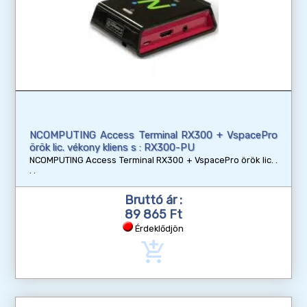
NCOMPUTING Access Terminal RX300 + VspacePro
örök lic. vékony kliens s : RX300-PU
NCOMPUTING Access Terminal RX300 + VspacePro örök lic.
Bruttó ár :
89 865 Ft
Érdeklődjön
add_shopping_cart