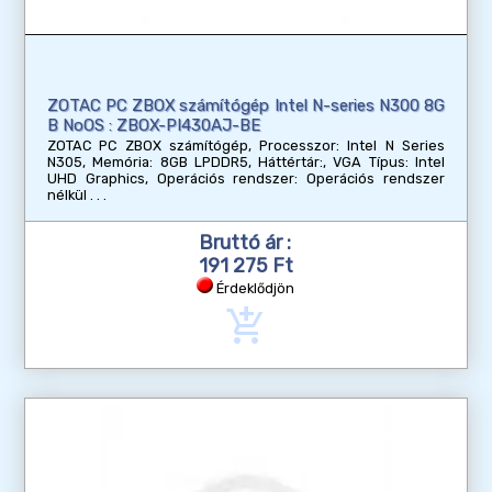
ZOTAC PC ZBOX számítógép Intel N-series N300 8G
B NoOS : ZBOX-PI430AJ-BE
ZOTAC PC ZBOX számítógép, Processzor: Intel N Series
N305, Memória: 8GB LPDDR5, Háttértár:, VGA Típus: Intel
UHD Graphics, Operációs rendszer: Operációs rendszer
nélkül
Bruttó ár :
191 275 Ft
Érdeklődjön
add_shopping_cart