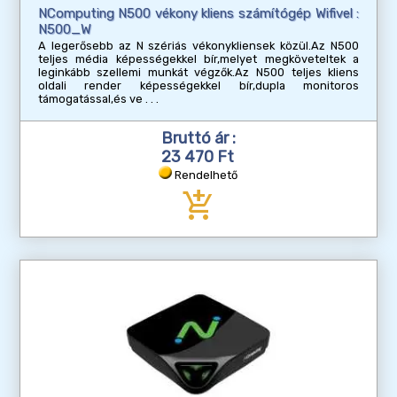
NComputing N500 vékony kliens számítógép Wifivel :
N500_W
A legerősebb az N szériás vékonykliensek közül.Az N500
teljes média képességekkel bír,melyet megköveteltek a
leginkább szellemi munkát végzők.Az N500 teljes kliens
oldali render képességekkel bír,dupla monitoros
támogatással,és ve
Bruttó ár :
23 470 Ft
Rendelhető
add_shopping_cart