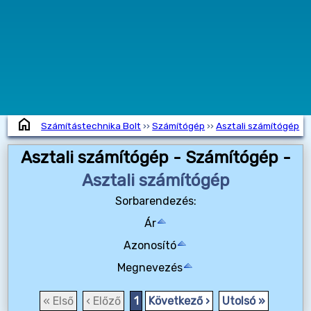
home
Számítástechnika Bolt
››
Számítógép
››
Asztali számítógép
Asztali számítógép - Számítógép -
Asztali számítógép
Sorbarendezés:
Ár
Azonosító
Megnevezés
« Első
‹ Előző
1
Következő ›
Utolsó »