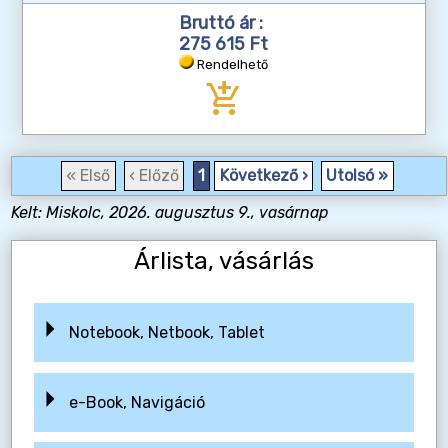
Bruttó ár :
275 615 Ft
Rendelhető
add_shopping_cart
« Első
‹ Előző
1
Következő ›
Utolsó »
Kelt: Miskolc, 2026. augusztus 9., vasárnap
Árlista, vásárlás
Notebook, Netbook, Tablet
e-Book, Navigáció