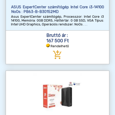
ASUS ExpertCenter számítógép Intel Core i3-14100
NoOs : PB63-B-B30152MD
Asus ExpertCenter számítógép, Processzor: Intel Core i3
14100, Memória: 0GB DDR5, Háttértár: 0 GB SSD, VGA Típus:
Intel UHD Graphics, Operációs rendszer: NoOs
Bruttó ár :
167 500 Ft
Rendelhető
add_shopping_cart