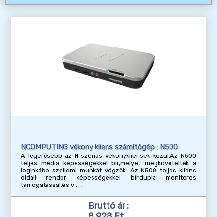
NCOMPUTING vékony kliens számítógép : N500
A legerősebb az N szériás vékonykliensek közül.Az N500
teljes média képességekkel bír,melyet megköveteltek a
leginkább szellemi munkát végzők. Az N500 teljes kliens
oldali render képességekkel bír,dupla monitoros
támogatással,és v
Bruttó ár :
8 928 Ft