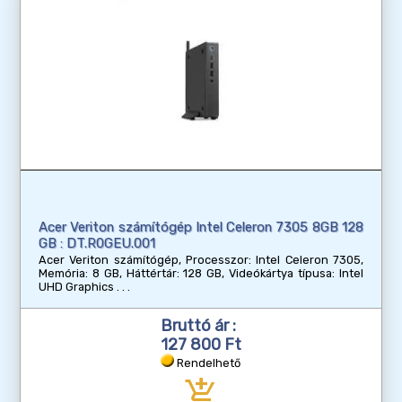
Acer Veriton számítógép Intel Celeron 7305 8GB 128
GB : DT.R0GEU.001
Acer Veriton számítógép, Processzor: Intel Celeron 7305,
Memória: 8 GB, Háttértár: 128 GB, Videókártya típusa: Intel
UHD Graphics
Bruttó ár :
127 800 Ft
Rendelhető
add_shopping_cart