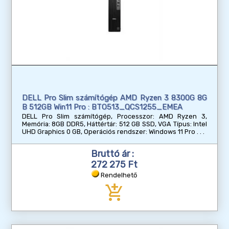
DELL Pro Slim számítógép AMD Ryzen 3 8300G 8G
B 512GB Win11 Pro : BTO513_QCS1255_EMEA
DELL Pro Slim számítógép, Processzor: AMD Ryzen 3,
Memória: 8GB DDR5, Háttértár: 512 GB SSD, VGA Típus: Intel
UHD Graphics 0 GB, Operációs rendszer: Windows 11 Pro
Bruttó ár :
272 275 Ft
Rendelhető
add_shopping_cart