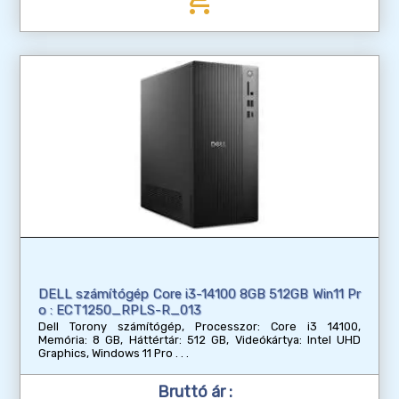
add_shopping_cart
DELL számítógép Core i3-14100 8GB 512GB Win11 Pr
o : ECT1250_RPLS-R_013
Dell Torony számítógép, Processzor: Core i3 14100,
Memória: 8 GB, Háttértár: 512 GB, Videókártya: Intel UHD
Graphics, Windows 11 Pro
Bruttó ár :