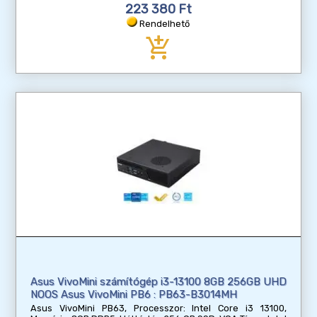
223 380 Ft
Rendelhető
add_shopping_cart
Asus VivoMini számítógép i3-13100 8GB 256GB UHD
NOOS Asus VivoMini PB6 : PB63-B3014MH
Asus VivoMini PB63, Processzor: Intel Core i3 13100,