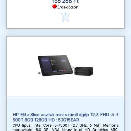
135 268 Ft
Érdeklődjön
add_shopping_cart
HP Elite Slice asztali mini számítógép 12,3 FHD i5-7
500T 8GB 128GB HD : 5JG15EAR
CPU típus: Intel Core i5-7500T (2,7 GHz, 6 MB), Memória
mennyiség: 8,0 GB, VGA típus: Intel HD Graphics 630,