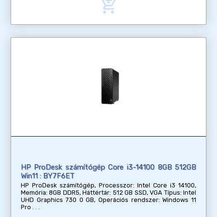
add_shopping_cart
HP ProDesk számítógép Core i3-14100 8GB 512GB
Win11 : BY7F6ET
HP ProDesk számítógép, Processzor: Intel Core i3 14100,
Memória: 8GB DDR5, Háttértár: 512 GB SSD, VGA Típus: Intel
UHD Graphics 730 0 GB, Operációs rendszer: Windows 11
Pro