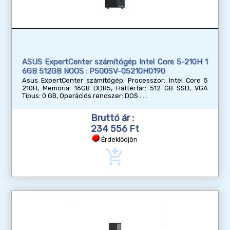
ASUS ExpertCenter számítógép Intel Core 5-210H 1
6GB 512GB NOOS : P500SV-05210H0190
Asus ExpertCenter számítógép, Processzor: Intel Core 5
210H, Memória: 16GB DDR5, Háttértár: 512 GB SSD, VGA
Típus: 0 GB, Operációs rendszer: DOS
Bruttó ár :
234 556 Ft
Érdeklődjön
add_shopping_cart