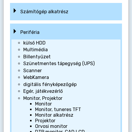
Számítógép alkatrész
Periféria
külső HDD
Multimédia
Billentyűzet
Szünetmentes tápegység (UPS)
Scanner
WebKamera
digitális fényképezőgép
Egér, játékvezérlő
Monitor, Projektor
Monitor
Monitor, tuneres TFT
Monitor alkatrész
Projektor
Orvosi monitor
DTP monitor, CAD LCD