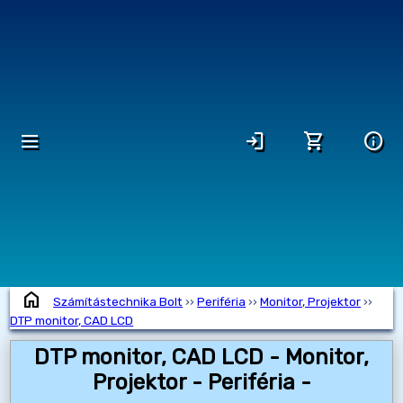
dehaze
login
shopping_cart
info
home
Számítástechnika Bolt
››
Periféria
››
Monitor, Projektor
››
DTP monitor, CAD LCD
DTP monitor, CAD LCD - Monitor,
Projektor - Periféria -