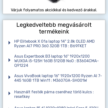
Várjuk folyamatos akciókkal és kedvező árakkal.
Legkedveltebb megvásárolt
termékeink
HP Elitebook X G1a laptop 14" 2.8k OLED AMD
Ryzen AI7 PRO 360 32GB 1TB : B69FKET
Asus Expertbook B3 laptop 16" 1920x1200
WUXGA i5-125H 16GB 512GB NoO : B3604CMA-
Q91224
Asus VivoBook laptop 16" 1920x1200 Ryzen AI 7-
445 16GB 1TB Win11 : M3607GA-SH001W
Használt festék párna cseréhez törlő kulcs :
resetkey