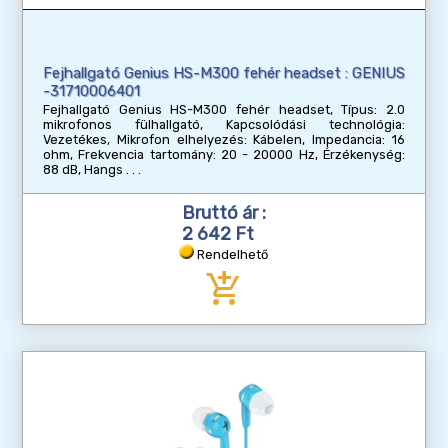
Fejhallgató Genius HS-M300 fehér headset : GENIUS
-31710006401
Fejhallgató Genius HS-M300 fehér headset, Típus: 2.0
mikrofonos fülhallgató, Kapcsolódási technológia:
Vezetékes, Mikrofon elhelyezés: Kábelen, Impedancia: 16
ohm, Frekvencia tartomány: 20 - 20000 Hz, Érzékenység:
88 dB, Hangs
Bruttó ár :
2 642 Ft
Rendelhető
add_shopping_cart