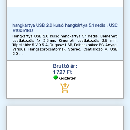
hangkártya USB 2.0 külső hangkártya 5.1 nedis : USC
R10051BU
Hangkártya USB 2.0 külső hangkártya 5.1 nedis, Bemeneti
csatlakozók: 1x 3.5mm, Kimeneti csatlakozók: 3.5 mm,
Tápellátás: 5 V 0.5 A, Dugasz: USB, Felhasználás: PC, Anyag:
Various, Hangszórócsatornák: Stereo, Csatlakozó A: USB
2.0
Bruttó ár :
1 727 Ft
Készleten
add_shopping_cart