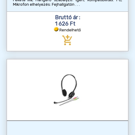
Mikrofon elhelyezés: Fejhallgatón
Bruttó ár :
1 626 Ft
Rendelhető
add_shopping_cart