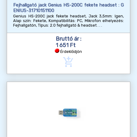
Fejhallgató jack Genius HS-200C fekete headset : G
ENIUS-31710151100
Genius HS-200C jack fekete headset, Jack 3,5mm: Igen,
Alap szín: Fekete, Kompatibilitás: PC, Mikrofon elhelyezés:
Fejhallgatón, Típus: 2.0 fejhallgató & headset
Bruttó ár :
1 651 Ft
Érdeklődjön
add_shopping_cart