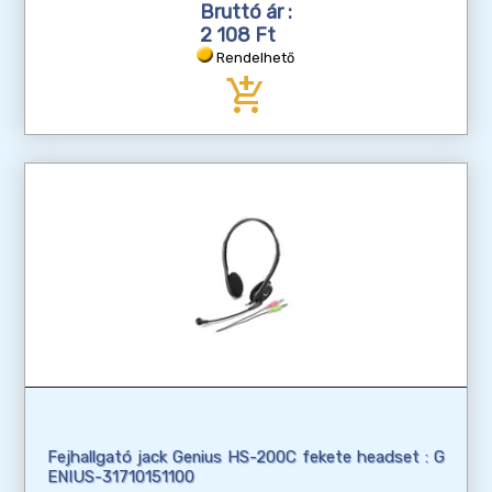
Bruttó ár :
2 108 Ft
Rendelhető
add_shopping_cart
Fejhallgató jack Genius HS-200C fekete headset : G
ENIUS-31710151100