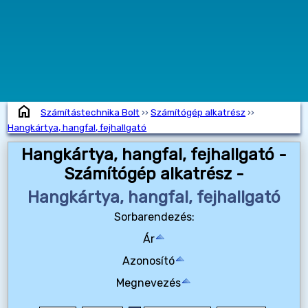
home
Számítástechnika Bolt
››
Számítógép alkatrész
››
Hangkártya, hangfal, fejhallgató
Hangkártya, hangfal, fejhallgató -
Számítógép alkatrész -
Hangkártya, hangfal, fejhallgató
Sorbarendezés:
Ár
Azonosító
Megnevezés