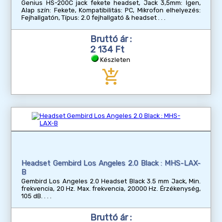
Genius HS-200C jack fekete headset, Jack 3,5mm: Igen,
Alap szín: Fekete, Kompatibilitás: PC, Mikrofon elhelyezés:
Fejhallgatón, Típus: 2.0 fejhallgató & headset
Bruttó ár :
2 134 Ft
Készleten
add_shopping_cart
Headset Gembird Los Angeles 2.0 Black : MHS-LAX-
B
Gembird Los Angeles 2.0 Headset Black 3.5 mm Jack, Min.
frekvencia, 20 Hz. Max. frekvencia, 20000 Hz. Érzékenység,
105 dB.
Bruttó ár :