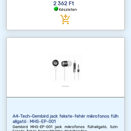
2 362 Ft
Készleten
add_shopping_cart
A4-Tech-Gembird jack fekete-fehér mikrofonos fülh
allgató : MHS-EP-001
Gembird MHS-EP-001 jack mikrofonos fülhallgató, Szín: