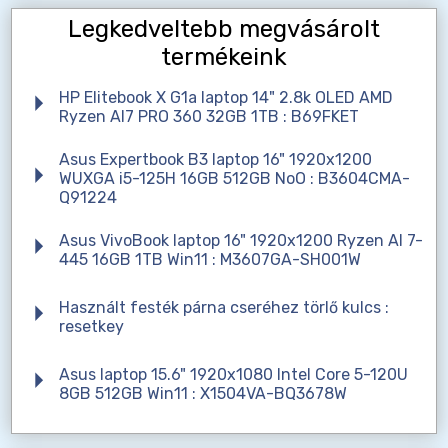
Legkedveltebb megvásárolt
termékeink
HP Elitebook X G1a laptop 14" 2.8k OLED AMD
Ryzen AI7 PRO 360 32GB 1TB : B69FKET
Asus Expertbook B3 laptop 16" 1920x1200
WUXGA i5-125H 16GB 512GB NoO : B3604CMA-
Q91224
Asus VivoBook laptop 16" 1920x1200 Ryzen AI 7-
445 16GB 1TB Win11 : M3607GA-SH001W
Használt festék párna cseréhez törlő kulcs :
resetkey
Asus laptop 15.6" 1920x1080 Intel Core 5-120U
8GB 512GB Win11 : X1504VA-BQ3678W