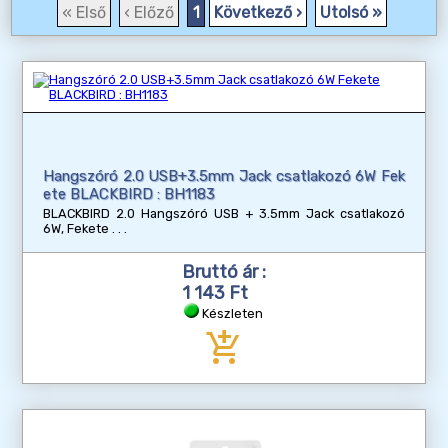
« Első
‹ Előző
1
Következő ›
Utolsó »
Hangszóró 2.0 USB+3.5mm Jack csatlakozó 6W Fek
ete BLACKBIRD : BH1183
BLACKBIRD 2.0 Hangszóró USB + 3.5mm Jack csatlakozó
6W, Fekete
Bruttó ár :
1 143 Ft
Készleten
add_shopping_cart