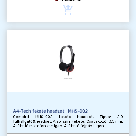
add_shopping_cart
A4-Tech fekete headset : MHS-002
Gembird MHS-002 fekete headset, Típus: 2.0
fülhallgató&headset, Alap szín: Fekete, Csatlakozó: 3,5 mm,
Állítható mikrofon kar: Igen, Állítható fejpánt: Igen