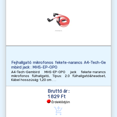
Fejhallgató mikrofonos fekete-narancs A4-Tech-Ge
mbird jack : MHS-EP-OPO
A4-Tech-Gembird MHS-EP-OPO jack fekete-narancs
mikrofonos fülhallgató, Típus: 2.0 fülhallgató&headset,
Kábel hosszúság: 1,20 cm
Bruttó ár :
1 829 Ft
Érdeklődjön
add_shopping_cart