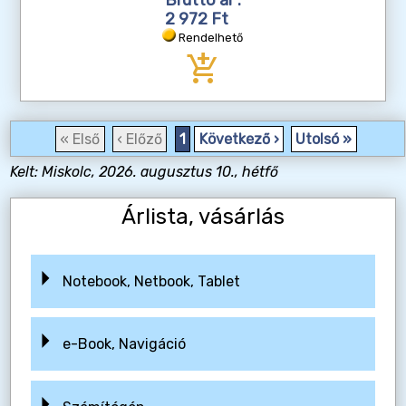
2 972 Ft
Rendelhető
add_shopping_cart
« Első
‹ Előző
1
Következő ›
Utolsó »
Kelt: Miskolc, 2026. augusztus 10., hétfő
Árlista, vásárlás
Notebook, Netbook, Tablet
e-Book, Navigáció