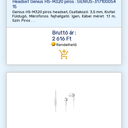
Headset Genius HS-M320 piros : GENIUS-317100054
15
Genius HS-M320 piros headset, Csatlakozó: 3,5 mm, Kivitel:
Füldugó, Mikrofonos fejhallgató: Igen, Kábel méret: 1,1 m,
Szín: Piros
Bruttó ár :
2 616 Ft
Rendelhető
add_shopping_cart