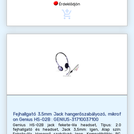
Érdeklődjön
add_shopping_cart
Fejhallgató 3.5mm Jack hangerőszabályozó, mikrof
on Genius HS-02B : GENIUS-31710037100
Genius HS-02B jack fekete-lila headset, Típus: 2.0
fejhallgató és headset, Jack 3,5mm: Igen, Alap szín:
Fekete-lila, Hangerő szabályzó: Igen, Kompatibilitás: PC,