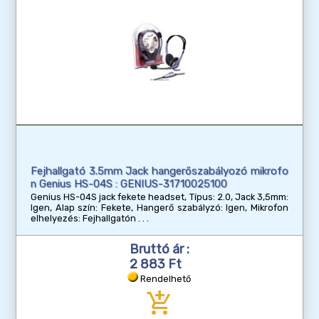
Fejhallgató 3.5mm Jack hangerőszabályozó mikrofo
n Genius HS-04S : GENIUS-31710025100
Genius HS-04S jack fekete headset, Típus: 2.0, Jack 3,5mm:
Igen, Alap szín: Fekete, Hangerő szabályzó: Igen, Mikrofon
elhelyezés: Fejhallgatón
Bruttó ár :
2 883 Ft
Rendelhető
add_shopping_cart