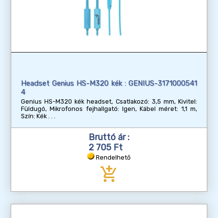
Headset Genius HS-M320 kék : GENIUS-3171000541
4
Genius HS-M320 kék headset, Csatlakozó: 3,5 mm, Kivitel:
Füldugó, Mikrofonos fejhallgató: Igen, Kábel méret: 1,1 m,
Szín: Kék
Bruttó ár :
2 705 Ft
Rendelhető
add_shopping_cart