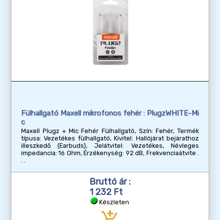
Fülhallgató Maxell mikrofonos fehér : PlugzWHITE-Mi
c
Maxell Plugz + Mic Fehér Fülhallgató, Szín: Fehér, Termék
típusa: Vezetékes fülhallgató, Kivitel: Hallójárat bejárathoz
illeszkedő (Earbuds), Jelátvitel: Vezetékes, Névleges
impedancia: 16 Ohm, Érzékenység: 92 dB, Frekvenciaátvite
Bruttó ár :
1 232 Ft
Készleten
add_shopping_cart