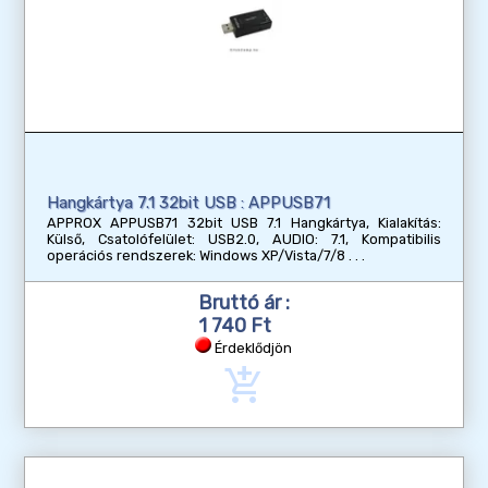
Hangkártya 7.1 32bit USB : APPUSB71
APPROX APPUSB71 32bit USB 7.1 Hangkártya, Kialakítás:
Külső, Csatolófelület: USB2.0, AUDIO: 7.1, Kompatibilis
operációs rendszerek: Windows XP/Vista/7/8
Bruttó ár :
1 740 Ft
Érdeklődjön
add_shopping_cart