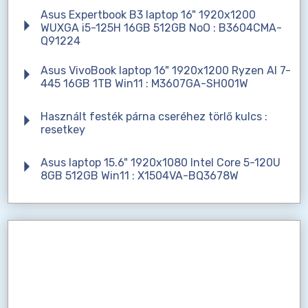
Asus Expertbook B3 laptop 16" 1920x1200
WUXGA i5-125H 16GB 512GB NoO : B3604CMA-
Q91224
Asus VivoBook laptop 16" 1920x1200 Ryzen AI 7-
445 16GB 1TB Win11 : M3607GA-SH001W
Használt festék párna cseréhez törlő kulcs :
resetkey
Asus laptop 15.6" 1920x1080 Intel Core 5-120U
8GB 512GB Win11 : X1504VA-BQ3678W