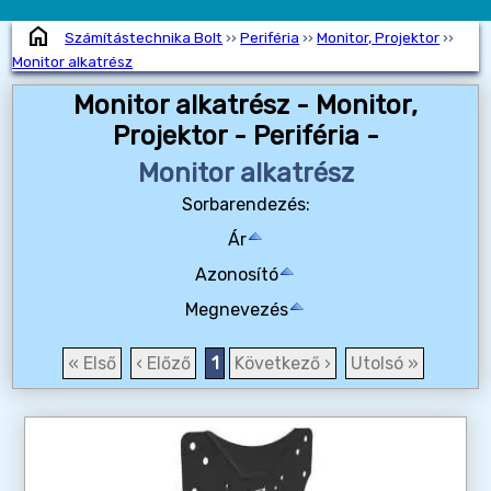
home
Számítástechnika Bolt
››
Periféria
››
Monitor, Projektor
››
Monitor alkatrész
Monitor alkatrész - Monitor,
Projektor - Periféria -
Monitor alkatrész
Sorbarendezés:
Ár
Azonosító
Megnevezés
« Első
‹ Előző
1
Következő ›
Utolsó »