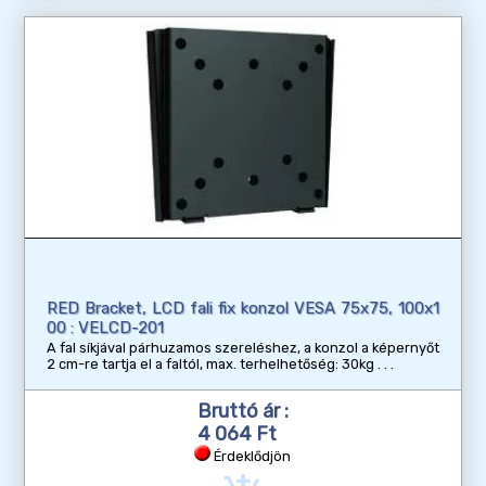
RED Bracket, LCD fali fix konzol VESA 75x75, 100x1
00 : VELCD-201
A fal síkjával párhuzamos szereléshez, a konzol a képernyőt
2 cm-re tartja el a faltól, max. terhelhetőség: 30kg
Bruttó ár :
4 064 Ft
Érdeklődjön