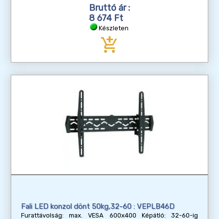
Bruttó ár :
8 674 Ft
Készleten
add_shopping_cart
Fali LED konzol dönt 50kg,32-60 : VEPLB46D
Furattávolság: max. VESA 600x400 Képátló: 32-60-ig