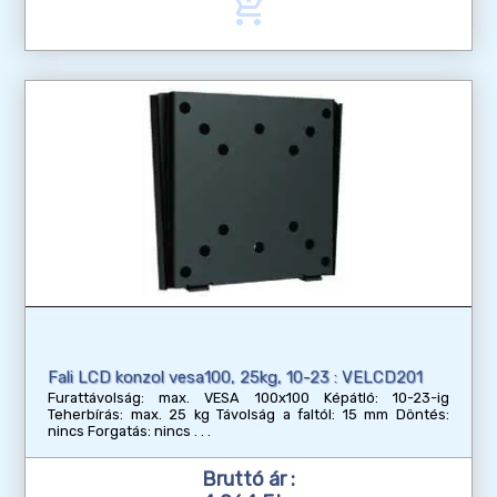
add_shopping_cart
Fali LCD konzol vesa100, 25kg, 10-23 : VELCD201
Furattávolság: max. VESA 100x100 Képátló: 10-23-ig
Teherbírás: max. 25 kg Távolság a faltól: 15 mm Döntés:
nincs Forgatás: nincs
Bruttó ár :