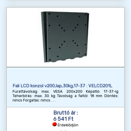
Fali LCD konzol v200,lap,30kg,17-37 : VELCD201L
Furattávolság: max. VESA 200x200 Képátló: 17-37-ig
Teherbírás: max. 30 kg Távolság a faltól: 18 mm Döntés:
nincs Forgatás: nincs
Bruttó ár :
6 541 Ft
Érdeklődjön