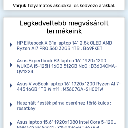
Várjuk folyamatos akciókkal és kedvező árakkal.
Legkedveltebb megvásárolt
termékeink
HP Elitebook X G1a laptop 14" 2.8k OLED AMD
Ryzen AI7 PRO 360 32GB 1TB : B69FKET
Asus Expertbook B3 laptop 16" 1920x1200
WUXGA i5-125H 16GB 512GB NoO : B3604CMA-
Q91224
Asus VivoBook laptop 16" 1920x1200 Ryzen AI 7-
445 16GB 1TB Win11 : M3607GA-SH001W
Használt festék párna cseréhez törlő kulcs :
resetkey
Asus laptop 15.6" 1920x1080 Intel Core 5-120U
8GB 512GB Win11 : X1504VA-BQ3678W