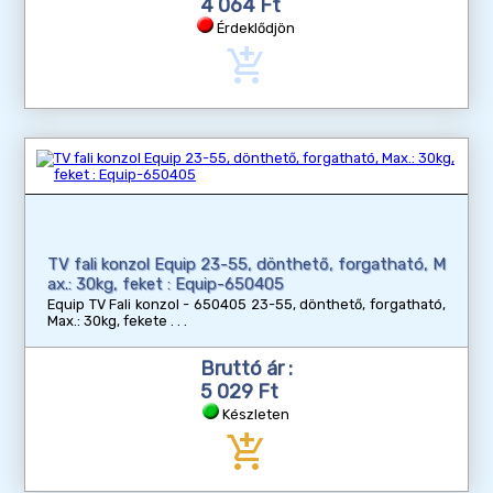
4 064 Ft
Érdeklődjön
add_shopping_cart
TV fali konzol Equip 23-55, dönthető, forgatható, M
ax.: 30kg, feket : Equip-650405
Equip TV Fali konzol - 650405 23-55, dönthető, forgatható,
Max.: 30kg, fekete
Bruttó ár :
5 029 Ft
Készleten
add_shopping_cart