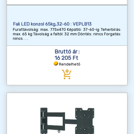
Fali LED konzol 65kg,32-60 : VEPLB13
Furattávolság: max. 775x470 Képátló: 37-60-ig Teherbírás:
max. 65 kg Távolság a faltól: 32 mm Döntés: nincs Forgatás:
nincs
Bruttó ár :
16 205 Ft
Rendelhető
add_shopping_cart