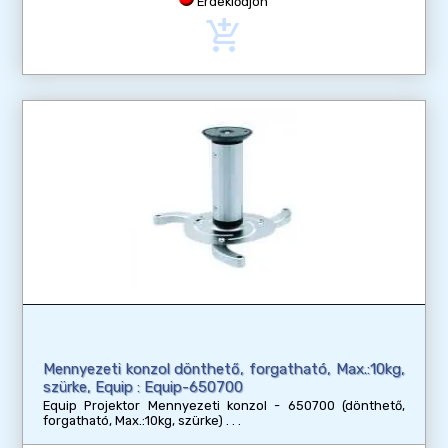
Érdeklődjön
add_shopping_cart
Mennyezeti konzol dönthető, forgatható, Max.:10kg,
szürke, Equip : Equip-650700
Equip Projektor Mennyezeti konzol - 650700 (dönthető,
forgatható, Max.:10kg, szürke)