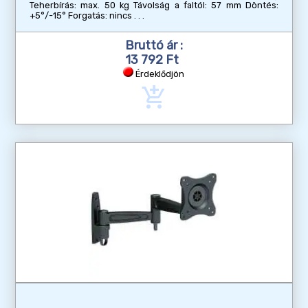
Teherbírás: max. 50 kg Távolság a faltól: 57 mm Döntés:
+5°/-15° Forgatás: nincs
Bruttó ár :
13 792 Ft
Érdeklődjön
add_shopping_cart