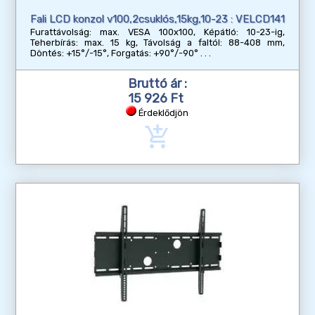
Fali LCD konzol v100,2csuklós,15kg,10-23 : VELCD141
Furattávolság: max. VESA 100x100, Képátló: 10-23-ig,
Teherbírás: max. 15 kg, Távolság a faltól: 88-408 mm,
Döntés: +15°/-15°, Forgatás: +90°/-90°
Bruttó ár :
15 926 Ft
Érdeklődjön
add_shopping_cart