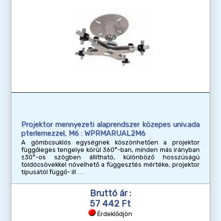
Projektor mennyezeti alaprendszer közepes univ.ada
pterlemezzel, M6 : WPRMARUAL2M6
A gömbcsuklós egységnek köszönhetően a projektor
függőleges tengelye körül 360°-ban, minden más irányban
±30°-os szögben állítható, különböző hosszúságú
toldócsövekkel növelhető a függesztés mértéke, projektor
típusától függő- ill
Bruttó ár :
57 442 Ft
Érdeklődjön