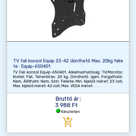
TV fali konzol Equip 23-42 dönthető Max. 20kg feke
te : Equip-650401
TV Fali konzol Equip-650401, Alkalmazhatóság: TV/Monitor,
Kivitel: Fali, Teherbírás: 20 kg, Dönthető: Igen, Forgatható:
Nem, Állítható: Nem, Szín: Fekete, Min. kijelző méret: 23 coll,
Max. kijelző méret: 42 coll, Max. VESA méret:
Bruttó ár :
3 988 Ft
Készleten
add_shopping_cart