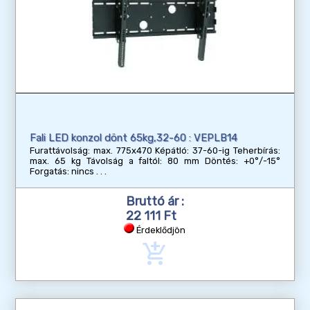
Fali LED konzol dönt 65kg,32-60 : VEPLB14
Furattávolság: max. 775x470 Képátló: 37-60-ig Teherbírás:
max. 65 kg Távolság a faltól: 80 mm Döntés: +0°/-15°
Forgatás: nincs
Bruttó ár :
22 111 Ft
Érdeklődjön
add_shopping_cart