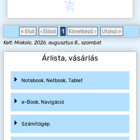
add_shopping_cart
« Első
‹ Előző
1
Következő ›
Utolsó »
Kelt: Miskolc, 2026. augusztus 8., szombat
Árlista, vásárlás
Notebook, Netbook, Tablet
e-Book, Navigáció
Számítógép