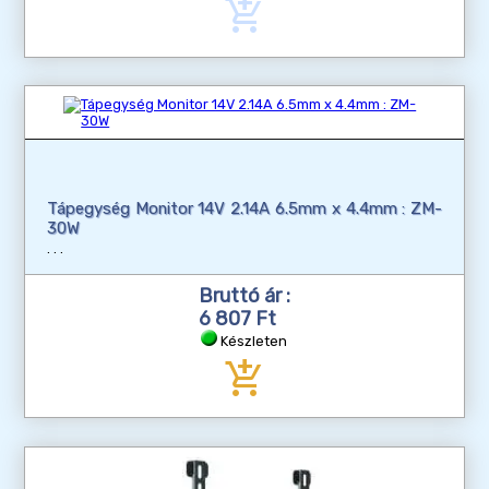
add_shopping_cart
Tápegység Monitor 14V 2.14A 6.5mm x 4.4mm : ZM-
30W
Bruttó ár :
6 807 Ft
Készleten
add_shopping_cart