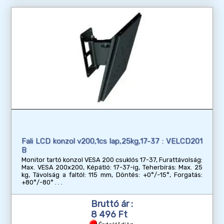
Fali LCD konzol v200,1cs lap,25kg,17-37 : VELCD201
B
Monitor tartó konzol VESA 200 csuklós 17-37, Furattávolság:
Max. VESA 200x200, Képátló: 17-37-ig, Teherbírás: Max. 25
kg, Távolság a faltól: 115 mm, Döntés: +0°/-15°, Forgatás:
+80°/-80°
Bruttó ár :
8 496 Ft