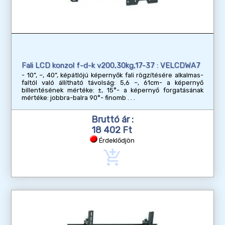
Fali LCD konzol f-d-k v200,30kg,17-37 : VELCDWA7
- 10”, –, 40”, képátlójú képernyők fali rögzítésére alkalmas-
faltól való állítható távolság: 5,6 –, 61cm- a képernyő
billentésének mértéke: ±, 15°- a képernyő forgatásának
mértéke: jobbra-balra 90°- finomb
Bruttó ár :
18 402 Ft
Érdeklődjön
add_shopping_cart