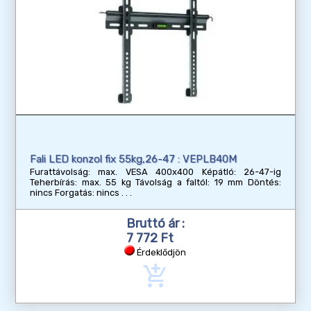
Fali LED konzol fix 55kg,26-47 : VEPLB40M
Furattávolság: max. VESA 400x400 Képátló: 26-47-ig
Teherbírás: max. 55 kg Távolság a faltól: 19 mm Döntés:
nincs Forgatás: nincs
Bruttó ár :
7 772 Ft
Érdeklődjön
add_shopping_cart