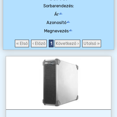
Sorbarendezés:
Ár
Azonosító
Megnevezés
« Első
‹ Előző
1
Következő ›
Utolsó »