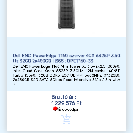
Dell EMC PowerEdge T160 szerver 4CX 6325P 3.5G
Hz 32GB 2x480GB H355 : DPET160-33
Dell EMC PowerEdge T160 Mini Tower 3x 3.5+2x2.5 (300W),
Intel Quad-Core Xeon 6325P 3.5GHz, 12M cache, 4C/8T,
Turbo (55W), 32GB DDR5 ECC UDIMM 5600MHz (1*32GB),
2x480GB SSD SATA 6Gbps Read Intensive 512e 2.5in with
3.
Bruttó ár :
1 229 576 Ft
Érdeklődjön
add_shopping_cart