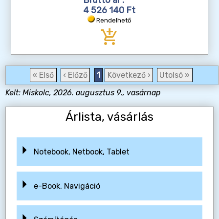
4 526 140 Ft
Rendelhető
add_shopping_cart
« Első
‹ Előző
1
Következő ›
Utolsó »
Kelt: Miskolc, 2026. augusztus 9., vasárnap
Árlista, vásárlás
Notebook, Netbook, Tablet
e-Book, Navigáció