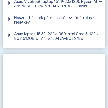
Asus VivoBook laptop 16" 1920x1200 Ryzen AI 7-
445 16GB 1TB Win11 : M3607GA-SH001W
Használt festék párna cseréhez törlő kulcs :
resetkey
Asus laptop 15.6" 1920x1080 Intel Core 5-120U
8GB 512GB Win11 : X1504VA-BQ3678W