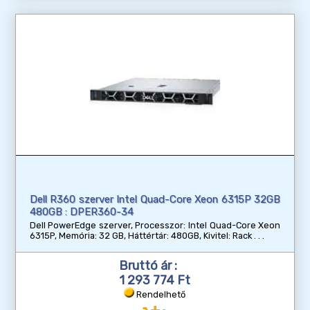
Dell R360 szerver Intel Quad-Core Xeon 6315P 32GB
480GB : DPER360-34
Dell PowerEdge szerver, Processzor: Intel Quad-Core Xeon
6315P, Memória: 32 GB, Háttértár: 480GB, Kivitel: Rack
Bruttó ár :
1 293 774 Ft
Rendelhető