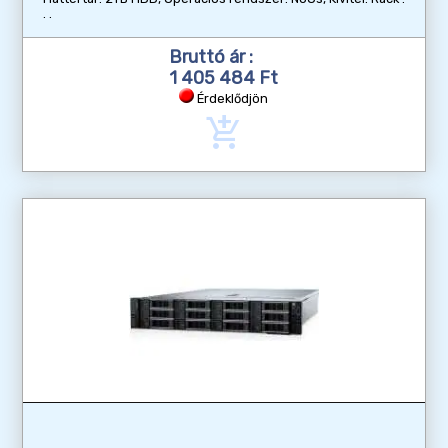
Bruttó ár :
1 405 484 Ft
Érdeklődjön
add_shopping_cart