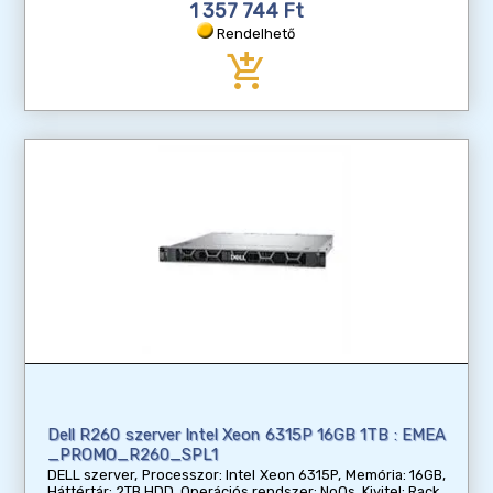
1 357 744 Ft
Rendelhető
add_shopping_cart
Dell R260 szerver Intel Xeon 6315P 16GB 1TB : EMEA
_PROMO_R260_SPL1
DELL szerver, Processzor: Intel Xeon 6315P, Memória: 16GB,
Háttértár: 2TB HDD, Operációs rendszer: NoOs, Kivitel: Rack