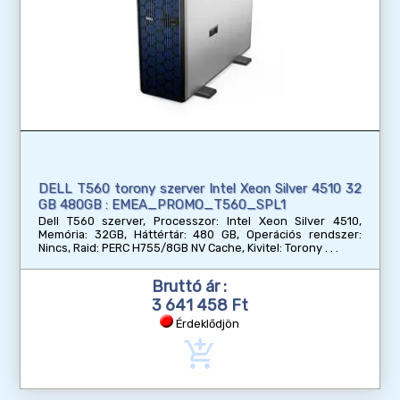
DELL T560 torony szerver Intel Xeon Silver 4510 32
GB 480GB : EMEA_PROMO_T560_SPL1
Dell T560 szerver, Processzor: Intel Xeon Silver 4510,
Memória: 32GB, Háttértár: 480 GB, Operációs rendszer:
Nincs, Raid: PERC H755/8GB NV Cache, Kivitel: Torony
Bruttó ár :
3 641 458 Ft
Érdeklődjön
add_shopping_cart