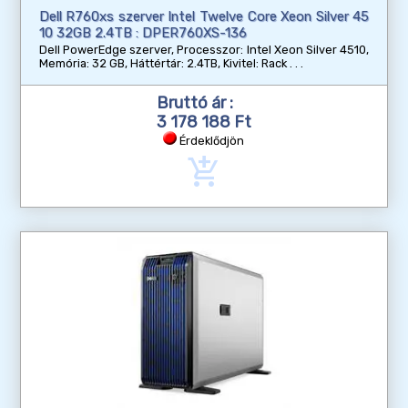
Dell R760xs szerver Intel Twelve Core Xeon Silver 45
10 32GB 2.4TB : DPER760XS-136
Dell PowerEdge szerver, Processzor: Intel Xeon Silver 4510,
Memória: 32 GB, Háttértár: 2.4TB, Kivitel: Rack
Bruttó ár :
3 178 188 Ft
Érdeklődjön
add_shopping_cart