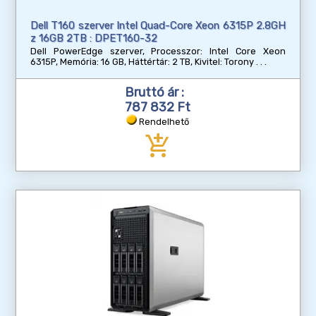
Dell T160 szerver Intel Quad-Core Xeon 6315P 2.8GH
z 16GB 2TB : DPET160-32
Dell PowerEdge szerver, Processzor: Intel Core Xeon
6315P, Memória: 16 GB, Háttértár: 2 TB, Kivitel: Torony
Bruttó ár :
787 832 Ft
Rendelhető
add_shopping_cart