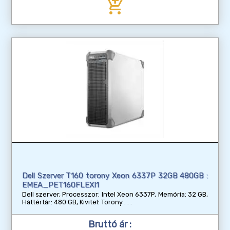
add_shopping_cart
Dell Szerver T160 torony Xeon 6337P 32GB 480GB :
EMEA_PET160FLEXI1
Dell szerver, Processzor: Intel Xeon 6337P, Memória: 32 GB,
Háttértár: 480 GB, Kivitel: Torony
Bruttó ár :