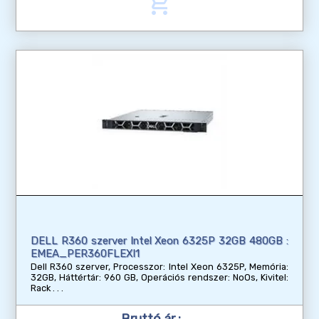
add_shopping_cart
DELL R360 szerver Intel Xeon 6325P 32GB 480GB :
EMEA_PER360FLEXI1
Dell R360 szerver, Processzor: Intel Xeon 6325P, Memória:
32GB, Háttértár: 960 GB, Operációs rendszer: NoOs, Kivitel:
Rack
Bruttó ár :