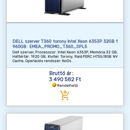
DELL szerver T360 torony Intel Xeon 6353P 32GB 1
960GB : EMEA_PROMO_T360_SPL5
Dell szerver, Processzor: Intel Xeon 6353P, Memória:32 GB,
Háttértár: 1920 GB, Kivitel: Torony, Raid:PERC H755/8GB NV
Cache, Operációs rendszer: NoOs
Bruttó ár :
3 490 582 Ft
Rendelhető
add_shopping_cart