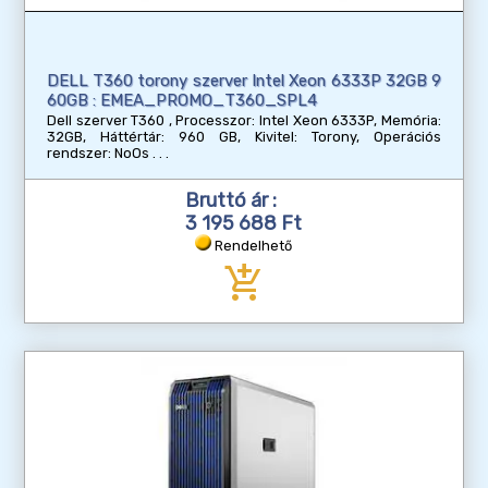
DELL T360 torony szerver Intel Xeon 6333P 32GB 9
60GB : EMEA_PROMO_T360_SPL4
Dell szerver T360 , Processzor: Intel Xeon 6333P, Memória:
32GB, Háttértár: 960 GB, Kivitel: Torony, Operációs
rendszer: NoOs
Bruttó ár :
3 195 688 Ft
Rendelhető
add_shopping_cart