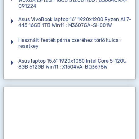
WUXGA i5-125H 16GB 512GB NoO : B3604CMA-
Q91224
Asus VivoBook laptop 16" 1920x1200 Ryzen AI 7-
445 16GB 1TB Win11 : M3607GA-SH001W
Használt festék párna cseréhez törlő kulcs :
resetkey
Asus laptop 15.6" 1920x1080 Intel Core 5-120U
8GB 512GB Win11 : X1504VA-BQ3678W