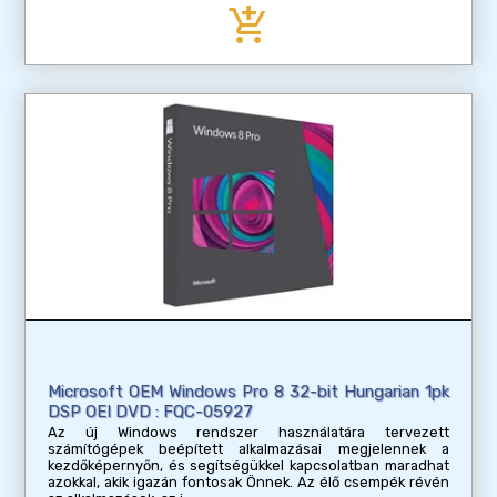
add_shopping_cart
Microsoft OEM Windows Pro 8 32-bit Hungarian 1pk
DSP OEI DVD : FQC-05927
Az új Windows rendszer használatára tervezett
számítógépek beépített alkalmazásai megjelennek a
kezdőképernyőn, és segítségükkel kapcsolatban maradhat
azokkal, akik igazán fontosak Önnek. Az élő csempék révén