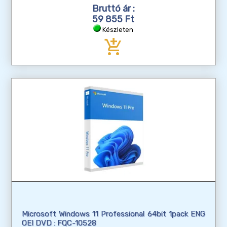
Bruttó ár :
59 855 Ft
Készleten
add_shopping_cart
Microsoft Windows 11 Professional 64bit 1pack ENG
OEI DVD : FQC-10528