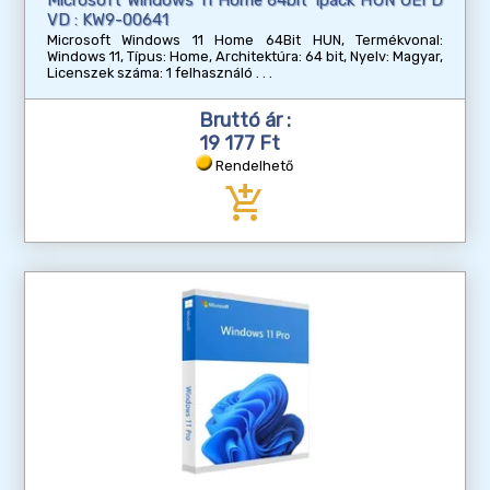
VD : KW9-00641
Microsoft Windows 11 Home 64Bit HUN, Termékvonal:
Windows 11, Típus: Home, Architektúra: 64 bit, Nyelv: Magyar,
Licenszek száma: 1 felhasználó
Bruttó ár :
19 177 Ft
Rendelhető
add_shopping_cart