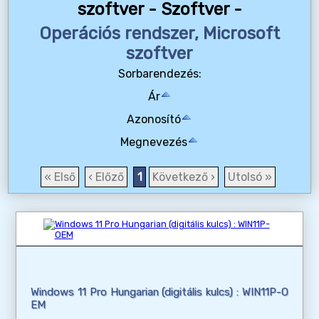
szoftver - Szoftver -
Operációs rendszer, Microsoft
szoftver
Sorbarendezés:
Ár
Azonosító
Megnevezés
« Első
‹ Előző
1
Következő ›
Utolsó »
Windows 11 Pro Hungarian (digitális kulcs) : WIN11P-O
EM