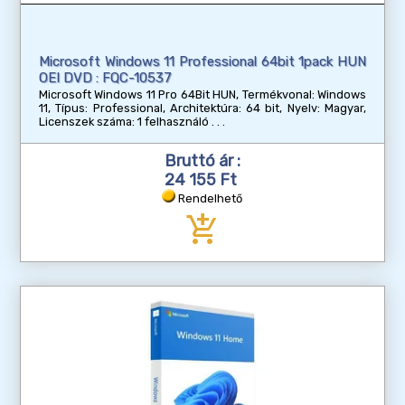
Microsoft Windows 11 Professional 64bit 1pack HUN
OEI DVD : FQC-10537
Microsoft Windows 11 Pro 64Bit HUN, Termékvonal: Windows
11, Típus: Professional, Architektúra: 64 bit, Nyelv: Magyar,
Licenszek száma: 1 felhasználó
Bruttó ár :
24 155 Ft
Rendelhető
add_shopping_cart