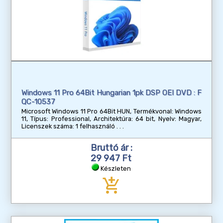
Windows 11 Pro 64Bit Hungarian 1pk DSP OEI DVD : F
QC-10537
Microsoft Windows 11 Pro 64Bit HUN, Termékvonal: Windows
11, Típus: Professional, Architektúra: 64 bit, Nyelv: Magyar,
Licenszek száma: 1 felhasználó
Bruttó ár :
29 947 Ft
Készleten
add_shopping_cart