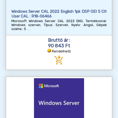
Windows Server CAL 2022 English 1pk DSP OEI 5 Clt
User CAL : R18-06466
Microsoft Windows Server CAL 2022 ENG, Termékvonal:
Windows szerver, Típus: Szerver, Nyelv: Angol, Gépek
száma : 5
Bruttó ár :
90 843 Ft
Rendelhető
add_shopping_cart