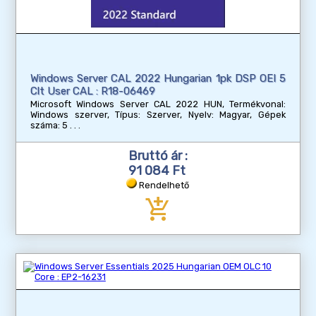
Windows Server CAL 2022 Hungarian 1pk DSP OEI 5
Clt User CAL : R18-06469
Microsoft Windows Server CAL 2022 HUN, Termékvonal:
Windows szerver, Típus: Szerver, Nyelv: Magyar, Gépek
száma: 5
Bruttó ár :
91 084 Ft
Rendelhető
add_shopping_cart