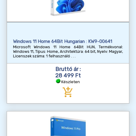
Windows 11 Home 64Bit Hungarian : KW9-00641
Microsoft Windows 11 Home 64Bit HUN, Termékvonal:
Windows 11, Típus: Home, Architektúra: 64 bit, Nyelv: Magyar,
Licenszek száma: 1 felhasználó
Bruttó ár :
28 499 Ft
Készleten
add_shopping_cart