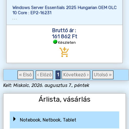
Windows Server Essentials 2025 Hungarian OEM OLC
10 Core : EP2-16231
Bruttó ár :
161 862 Ft
Készleten
add_shopping_cart
« Első
‹ Előző
1
Következő ›
Utolsó »
Kelt: Miskolc, 2026. augusztus 7., péntek
Árlista, vásárlás
Notebook, Netbook, Tablet