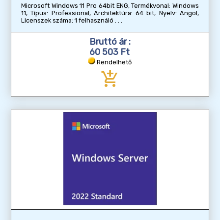
Microsoft Windows 11 Pro 64bit ENG, Termékvonal: Windows
11, Típus: Professional, Architektúra: 64 bit, Nyelv: Angol,
Licenszek száma: 1 felhasználó
Bruttó ár :
60 503 Ft
Rendelhető
add_shopping_cart