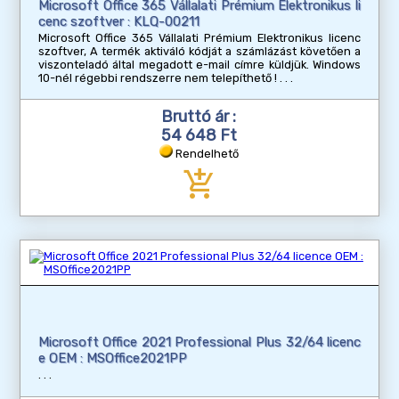
Microsoft Office 365 Vállalati Prémium Elektronikus li
cenc szoftver : KLQ-00211
Microsoft Office 365 Vállalati Prémium Elektronikus licenc
szoftver, A termék aktiváló kódját a számlázást követően a
viszonteladó által megadott e-mail címre küldjük. Windows
10-nél régebbi rendszerre nem telepíthető !
Bruttó ár :
54 648 Ft
Rendelhető
add_shopping_cart
Microsoft Office 2021 Professional Plus 32/64 licenc
e OEM : MSOffice2021PP