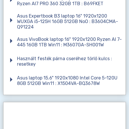
Ryzen AI7 PRO 360 32GB 1TB : B69FKET
Asus Expertbook B3 laptop 16" 1920x1200
WUXGA i5-125H 16GB 512GB NoO : B3604CMA-
Q91224
Asus VivoBook laptop 16" 1920x1200 Ryzen AI 7-
445 16GB 1TB Win11 : M3607GA-SH001W
Használt festék párna cseréhez törlő kulcs :
resetkey
Asus laptop 15.6" 1920x1080 Intel Core 5-120U
8GB 512GB Win11 : X1504VA-BQ3678W