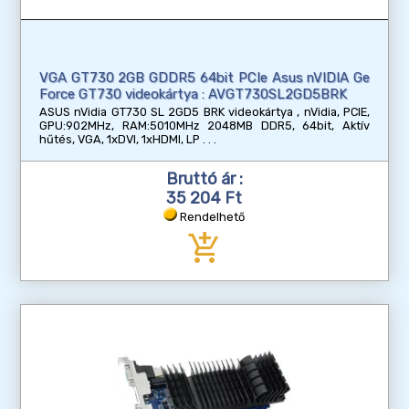
VGA GT730 2GB GDDR5 64bit PCIe Asus nVIDIA Ge
Force GT730 videokártya : AVGT730SL2GD5BRK
ASUS nVidia GT730 SL 2GD5 BRK videokártya , nVidia, PCIE,
GPU:902MHz, RAM:5010MHz 2048MB DDR5, 64bit, Aktív
hűtés, VGA, 1xDVI, 1xHDMI, LP
Bruttó ár :
35 204 Ft
Rendelhető
add_shopping_cart