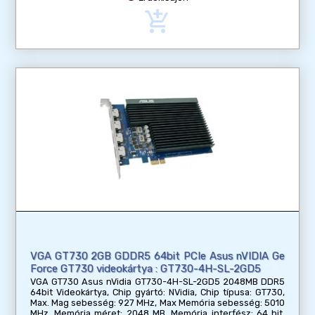
add_shopping_cart
VGA GT730 2GB GDDR5 64bit PCIe Asus nVIDIA Ge
Force GT730 videokártya : GT730-4H-SL-2GD5
VGA GT730 Asus nVidia GT730-4H-SL-2GD5 2048MB DDR5
64bit Videokártya, Chip gyártó: NVidia, Chip típusa: GT730,
Max. Mag sebesség: 927 MHz, Max Memória sebesség: 5010
MHz, Memória méret: 2048 MB, Memória interfész: 64 bit,