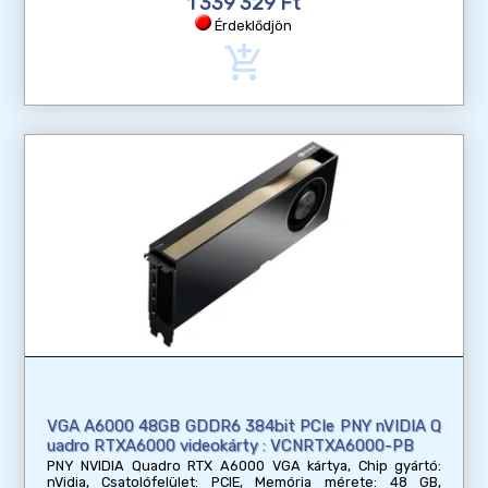
1 339 329 Ft
Érdeklődjön
add_shopping_cart
VGA A6000 48GB GDDR6 384bit PCIe PNY nVIDIA Q
uadro RTXA6000 videokárty : VCNRTXA6000-PB
PNY NVIDIA Quadro RTX A6000 VGA kártya, Chip gyártó:
nVidia, Csatolófelület: PCIE, Memória mérete: 48 GB,