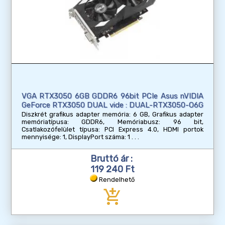
VGA RTX3050 6GB GDDR6 96bit PCIe Asus nVIDIA
GeForce RTX3050 DUAL vide : DUAL-RTX3050-O6G
Diszkrét grafikus adapter memória: 6 GB, Grafikus adapter
memóriatípusa: GDDR6, Memóriabusz: 96 bit,
Csatlakozófelület típusa: PCI Express 4.0, HDMI portok
mennyisége: 1, DisplayPort száma: 1
Bruttó ár :
119 240 Ft
Rendelhető
add_shopping_cart