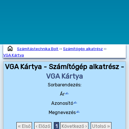
home
Számítástechnika Bolt
››
Számítógép alkatrész
››
VGA Kártya
VGA Kártya - Számítógép alkatrész -
VGA Kártya
Sorbarendezés:
Ár
Azonosító
Megnevezés
« Első
‹ Előző
1
Következő ›
Utolsó »