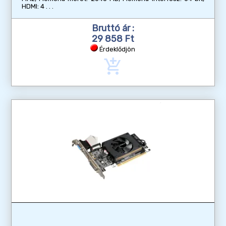
HDMI: 4
Bruttó ár :
29 858 Ft
Érdeklődjön
add_shopping_cart