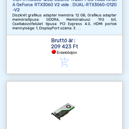
A GeForce RTX3060 V2 vide : DUAL-RTX3060-O12G
-V2
Diszkrét grafikus adapter memória: 12 GB, Grafikus adapter
memóriatípusa: GDDR6, Memóriabusz: 192 bit,
Csatlakozófelület típusa: PCI Express 4.0, HDMI portok
mennyisége: 1, DisplayPort száma: 3
Bruttó ár :
209 423 Ft
Érdeklődjön
add_shopping_cart