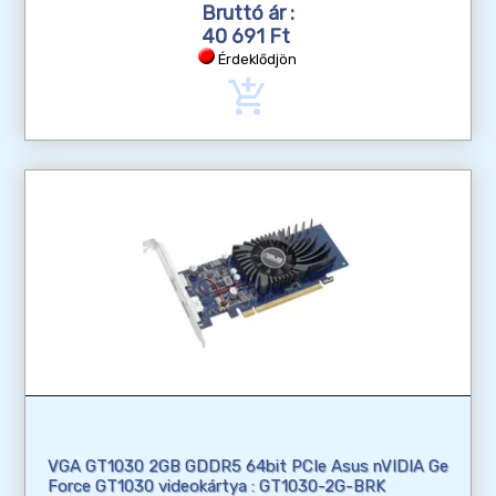
Bruttó ár :
40 691 Ft
Érdeklődjön
add_shopping_cart
VGA GT1030 2GB GDDR5 64bit PCIe Asus nVIDIA Ge
Force GT1030 videokártya : GT1030-2G-BRK