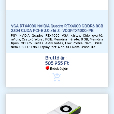
VGA RTX4000 NVIDIA Quadro RTX4000 GDDR6 8GB
2304 CUDA PCI-E 3.0 x16 3 : VCQRTX4000-PB
PNY NVIDIA Quadro RTX4000 VGA kártya, Chip gyártó:
nVidia, Csatolófelület: PCIE, Memória mérete: 8 GB, Memória
típus: GDDR6, Hűtés: Aktív hűtés, Low Profile: Nem, DSUB:
Nem, USB-C: 1 db, DisplayPort: 4 db, SLI: Nem, CrossFire:
Bruttó ár :
505 955 Ft
Érdeklődjön
add_shopping_cart