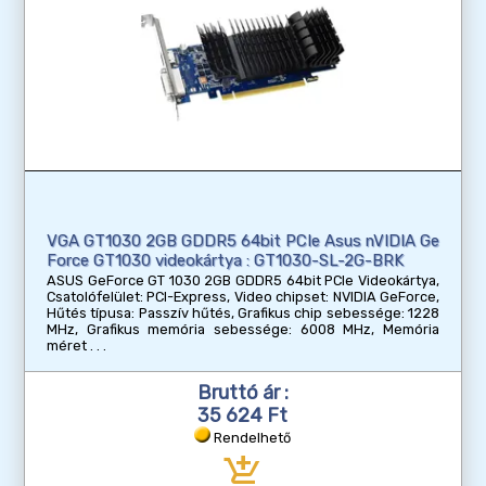
VGA GT1030 2GB GDDR5 64bit PCIe Asus nVIDIA Ge
Force GT1030 videokártya : GT1030-SL-2G-BRK
ASUS GeForce GT 1030 2GB GDDR5 64bit PCIe Videokártya,
Csatolófelület: PCI-Express, Video chipset: NVIDIA GeForce,
Hűtés típusa: Passzív hűtés, Grafikus chip sebessége: 1228
MHz, Grafikus memória sebessége: 6008 MHz, Memória
méret
Bruttó ár :
35 624 Ft
Rendelhető
add_shopping_cart