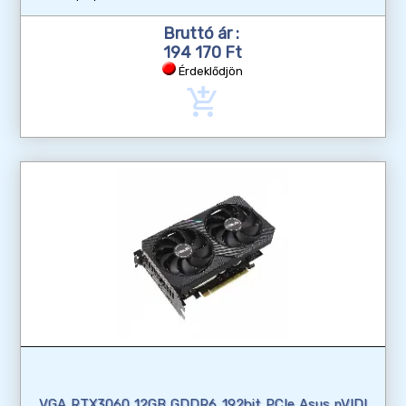
Bruttó ár :
194 170 Ft
Érdeklődjön
add_shopping_cart
VGA RTX3060 12GB GDDR6 192bit PCIe Asus nVIDI