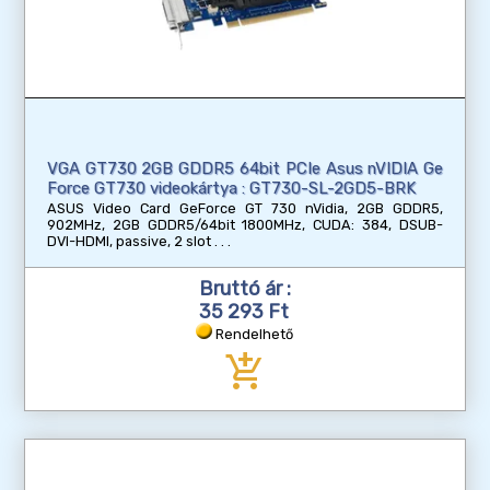
VGA GT730 2GB GDDR5 64bit PCIe Asus nVIDIA Ge
Force GT730 videokártya : GT730-SL-2GD5-BRK
ASUS Video Card GeForce GT 730 nVidia, 2GB GDDR5,
902MHz, 2GB GDDR5/64bit 1800MHz, CUDA: 384, DSUB-
DVI-HDMI, passive, 2 slot
Bruttó ár :
35 293 Ft
Rendelhető
add_shopping_cart