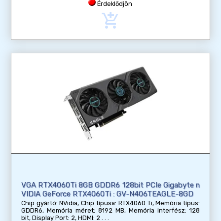
Érdeklődjön
add_shopping_cart
VGA RTX4060Ti 8GB GDDR6 128bit PCIe Gigabyte n
VIDIA GeForce RTX4060Ti : GV-N406TEAGLE-8GD
Chip gyártó: NVidia, Chip típusa: RTX4060 Ti, Memória típus:
GDDR6, Memória méret: 8192 MB, Memória interfész: 128
bit, Display Port: 2, HDMI: 2