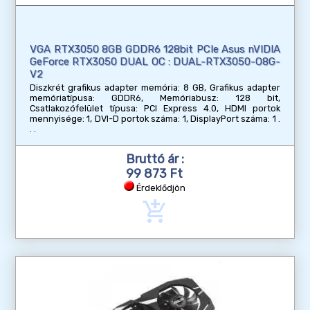
VGA RTX3050 8GB GDDR6 128bit PCIe Asus nVIDIA
GeForce RTX3050 DUAL OC : DUAL-RTX3050-O8G-
V2
Diszkrét grafikus adapter memória: 8 GB, Grafikus adapter
memóriatípusa: GDDR6, Memóriabusz: 128 bit,
Csatlakozófelület típusa: PCI Express 4.0, HDMI portok
mennyisége: 1, DVI-D portok száma: 1, DisplayPort száma: 1
Bruttó ár :
99 873 Ft
Érdeklődjön
add_shopping_cart