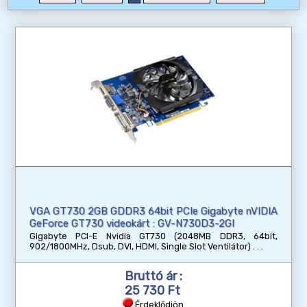
VGA GT730 2GB GDDR3 64bit PCIe Gigabyte nVIDIA
GeForce GT730 videokárt : GV-N730D3-2GI
Gigabyte PCI-E Nvidia GT730 (2048MB DDR3, 64bit,
902/1800MHz, Dsub, DVI, HDMI, Single Slot Ventilátor)
Bruttó ár :
25 730 Ft
Érdeklődjön