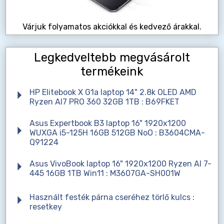
Várjuk folyamatos akciókkal és kedvező árakkal.
Legkedveltebb megvásárolt
termékeink
HP Elitebook X G1a laptop 14" 2.8k OLED AMD
Ryzen AI7 PRO 360 32GB 1TB : B69FKET
Asus Expertbook B3 laptop 16" 1920x1200
WUXGA i5-125H 16GB 512GB NoO : B3604CMA-
Q91224
Asus VivoBook laptop 16" 1920x1200 Ryzen AI 7-
445 16GB 1TB Win11 : M3607GA-SH001W
Használt festék párna cseréhez törlő kulcs :
resetkey