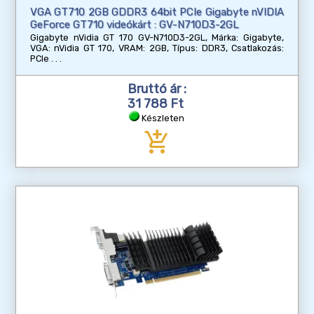
VGA GT710 2GB GDDR3 64bit PCIe Gigabyte nVIDIA
GeForce GT710 videókárt : GV-N710D3-2GL
Gigabyte nVidia GT 170 GV-N710D3-2GL, Márka: Gigabyte,
VGA: nVidia GT 170, VRAM: 2GB, Típus: DDR3, Csatlakozás:
PCIe
Bruttó ár :
31 788 Ft
Készleten
add_shopping_cart