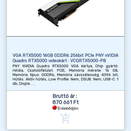
VGA RTX5000 16GB GDDR6 256bit PCIe PNY nVIDIA
Quadro RTX5000 videokárt : VCQRTX5000-PB
PNY NVIDIA Quadro RTX5000 VGA kártya, Chip gyártó:
nVidia, Csatolófelület: PCIE, Memória mérete: 16 GB,
Memória típus: GDDR6, Memória sávszélesség: 4096 bit,
Hűtés: Aktív hűtés, Low Profile: Nem, DSUB: Nem, USB-C: 1
db, Displa
Bruttó ár :
870 661 Ft
Érdeklődjön
add_shopping_cart