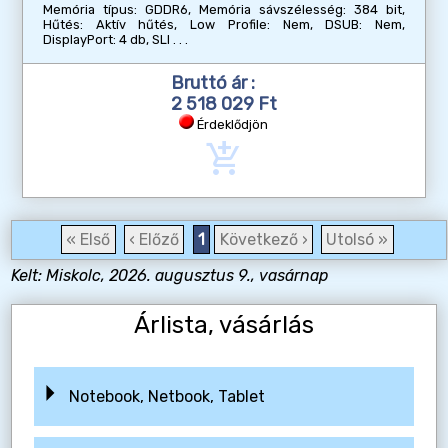
Memória típus: GDDR6, Memória sávszélesség: 384 bit,
Hűtés: Aktív hűtés, Low Profile: Nem, DSUB: Nem,
DisplayPort: 4 db, SLI
Bruttó ár :
2 518 029 Ft
Érdeklődjön
add_shopping_cart
« Első
‹ Előző
1
Következő ›
Utolsó »
Kelt: Miskolc, 2026. augusztus 9., vasárnap
Árlista, vásárlás
Notebook, Netbook, Tablet