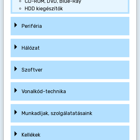
CD-ROM, DVD, Blue-Ray
HDD kiegészítők
Periféria
Hálózat
Szoftver
Vonalkód-technika
Munkadíjak, szolgálatatásaink
Kellékek