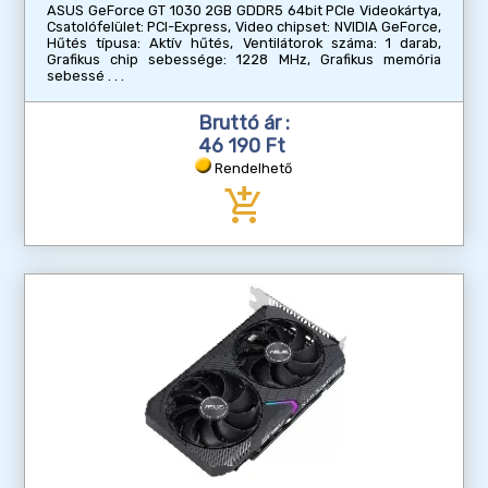
ASUS GeForce GT 1030 2GB GDDR5 64bit PCIe Videokártya,
Csatolófelület: PCI-Express, Video chipset: NVIDIA GeForce,
Hűtés típusa: Aktív hűtés, Ventilátorok száma: 1 darab,
Grafikus chip sebessége: 1228 MHz, Grafikus memória
sebessé
Bruttó ár :
46 190 Ft
Rendelhető
add_shopping_cart