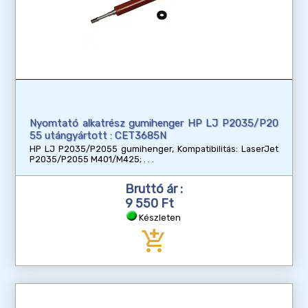
Nyomtató alkatrész gumihenger HP LJ P2035/P20
55 utángyártott : CET3685N
HP LJ P2035/P2055 gumihenger, Kompatibilitás: LaserJet
P2035/P2055 M401/M425;
Bruttó ár :
9 550 Ft
Készleten
add_shopping_cart