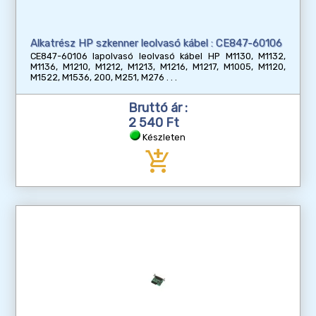
Alkatrész HP szkenner leolvasó kábel : CE847-60106
CE847-60106 lapolvasó leolvasó kábel HP M1130, M1132,
M1136, M1210, M1212, M1213, M1216, M1217, M1005, M1120,
M1522, M1536, 200, M251, M276
Bruttó ár :
2 540 Ft
Készleten
add_shopping_cart