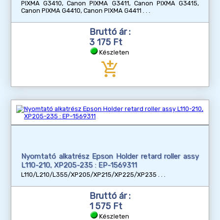
PIXMA G3410, Canon PIXMA G3411, Canon PIXMA G3415,
Canon PIXMA G4410, Canon PIXMA G4411
Bruttó ár :
3 175 Ft
Készleten
add_shopping_cart
Nyomtató alkatrész Epson Holder retard roller assy
L110-210, XP205-235 : EP-1569311
L110/L210/L355/XP205/XP215/XP225/XP235
Bruttó ár :
1 575 Ft
Készleten