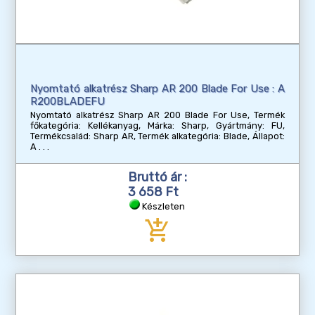
Nyomtató alkatrész Sharp AR 200 Blade For Use : A
R200BLADEFU
Nyomtató alkatrész Sharp AR 200 Blade For Use, Termék
főkategória: Kellékanyag, Márka: Sharp, Gyártmány: FU,
Termékcsalád: Sharp AR, Termék alkategória: Blade, Állapot:
A
Bruttó ár :
3 658 Ft
Készleten
add_shopping_cart