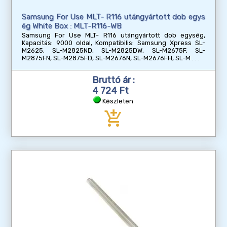
Samsung For Use MLT- R116 utángyártott dob egys
ég White Box : MLT-R116-WB
Samsung For Use MLT- R116 utángyártott dob egység,
Kapacitás: 9000 oldal, Kompatibilis: Samsung Xpress SL-
M2625, SL-M2825ND, SL-M2825DW, SL-M2675F, SL-
M2875FN, SL-M2875FD, SL-M2676N, SL-M2676FH, SL-M
Bruttó ár :
4 724 Ft
Készleten
add_shopping_cart