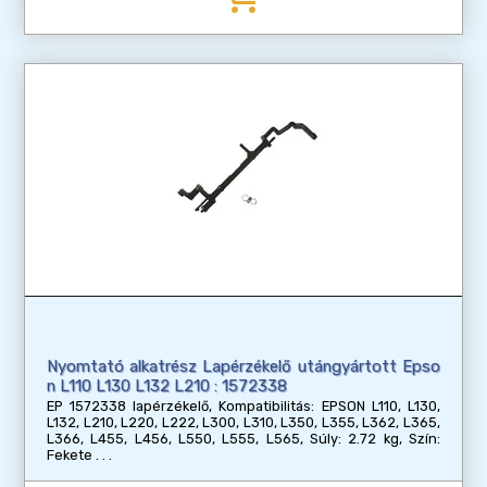
Nyomtató alkatrész Lapérzékelő utángyártott Epso
n L110 L130 L132 L210 : 1572338
EP 1572338 lapérzékelő, Kompatibilitás: EPSON L110, L130,
L132, L210, L220, L222, L300, L310, L350, L355, L362, L365,
L366, L455, L456, L550, L555, L565, Súly: 2.72 kg, Szín:
Fekete