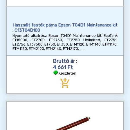
Használt festék párna Epson T04D1 Maintenance kit
: C13T04D100
Nyomtató alkatrész Epson T04D1 Maintenance kit, EcoTank
ET15000, ET2700, ET2750, ET2750 Unlimited, ET2751,
ET2756, ET37500, ET750, ET350, ETM1120, ETM1140, ETM1170,
ETM1180, ETM2120, ETM2140, ETM2170,
Bruttó ár :
4 661 Ft
Készleten
add_shopping_cart