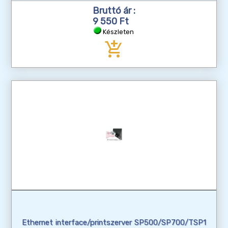
Bruttó ár :
9 550 Ft
Készleten
add_shopping_cart
Ethernet interface/printszerver SP500/SP700/TSP1