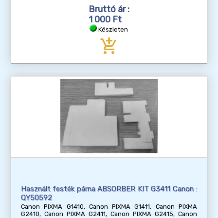
Bruttó ár :
1 000 Ft
Készleten
add_shopping_cart
Használt festék párna ABSORBER KIT G3411 Canon :
QY50592
Canon PIXMA G1410, Canon PIXMA G1411, Canon PIXMA
G2410, Canon PIXMA G2411, Canon PIXMA G2415, Canon