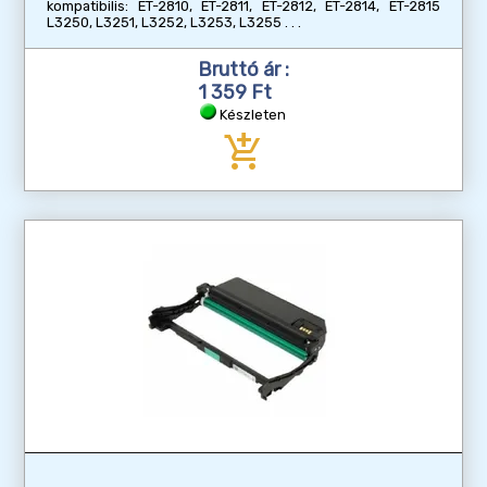
kompatibilis: ET-2810, ET-2811, ET-2812, ET-2814, ET-2815
L3250, L3251, L3252, L3253, L3255
Bruttó ár :
1 359 Ft
Készleten
add_shopping_cart