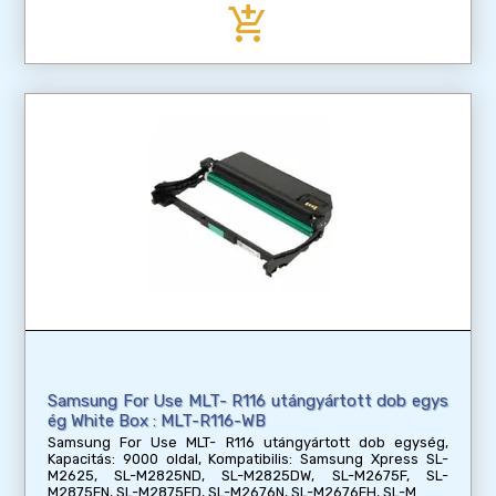
add_shopping_cart
Samsung For Use MLT- R116 utángyártott dob egys
ég White Box : MLT-R116-WB
Samsung For Use MLT- R116 utángyártott dob egység,
Kapacitás: 9000 oldal, Kompatibilis: Samsung Xpress SL-
M2625, SL-M2825ND, SL-M2825DW, SL-M2675F, SL-
M2875FN, SL-M2875FD, SL-M2676N, SL-M2676FH, SL-M