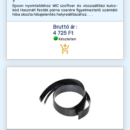
y
Epson nyomtatókhoz WIC szoftver és visszaállítási kulcs-
kód Használt festék párna cserére figyelmeztető számláló
hiba okozta hibajelentés helyreállításához.
Bruttó ár :
4 725 Ft
Készleten
add_shopping_cart