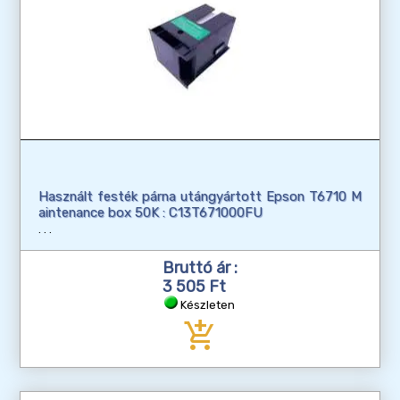
Használt festék párna utángyártott Epson T6710 M
aintenance box 50K : C13T671000FU
Bruttó ár :
3 505 Ft
Készleten
add_shopping_cart