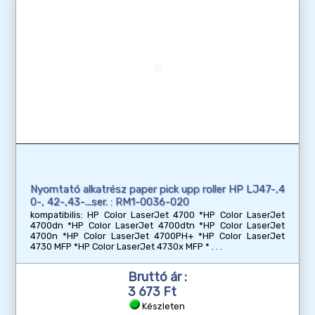
Nyomtató alkatrész paper pick upp roller HP LJ47-,4
0-, 42-,43-...ser. : RM1-0036-020
kompatibilis: HP Color LaserJet 4700 *HP Color LaserJet
4700dn *HP Color LaserJet 4700dtn *HP Color LaserJet
4700n *HP Color LaserJet 4700PH+ *HP Color LaserJet
4730 MFP *HP Color LaserJet 4730x MFP *
Bruttó ár :
3 673 Ft
Készleten