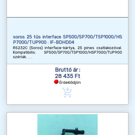
soros 25 tűs interface SP500/SP700/TSP1000/HS
P7000/TUP900 : IF-BDHD04
RS232C (Soros) interface-kártya, 25 pines csatlakozóval.
Kompatibilis: SP500/SP700/TSP1000/HSP7000/TUP900
szériák.
Bruttó ár :
28 435 Ft
Érdeklődjön
add_shopping_cart