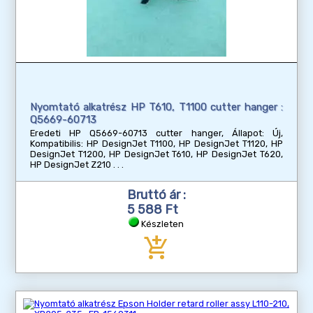
Nyomtató alkatrész HP T610, T1100 cutter hanger :
Q5669-60713
Eredeti HP Q5669-60713 cutter hanger, Állapot: Új,
Kompatibilis: HP DesignJet T1100, HP DesignJet T1120, HP
DesignJet T1200, HP DesignJet T610, HP DesignJet T620,
HP DesignJet Z210
Bruttó ár :
5 588 Ft
Készleten
add_shopping_cart