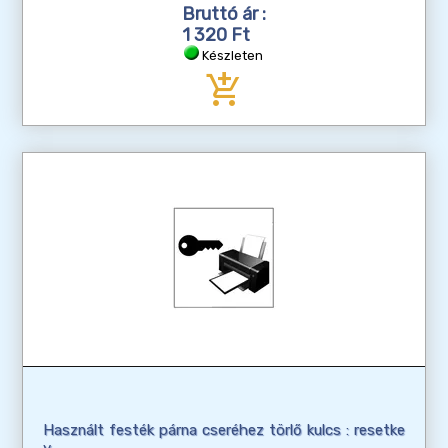
Bruttó ár :
1 320 Ft
Készleten
add_shopping_cart
Használt festék párna cseréhez törlő kulcs : resetke