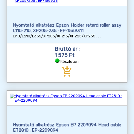
Nyomtató alkatrész Epson Holder retard roller assy
L110-210, XP205-235 : EP-1569311
L110/L210/L355/XP205/XP215/XP225/XP235
Bruttó ár :
1 575 Ft
Készleten
add_shopping_cart
Nyomtató alkatrész Epson EP 2209094 Head cable
ET2810 : EP-2209094