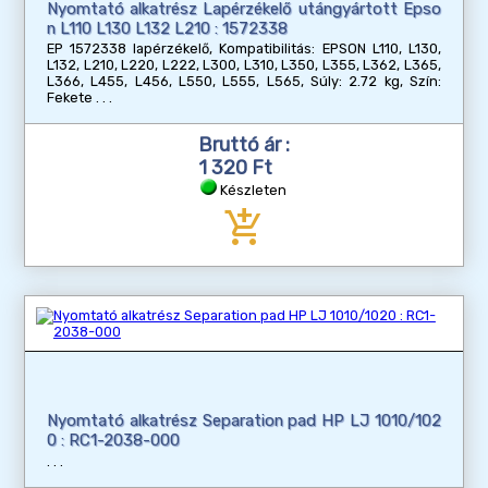
Nyomtató alkatrész Lapérzékelő utángyártott Epso
n L110 L130 L132 L210 : 1572338
EP 1572338 lapérzékelő, Kompatibilitás: EPSON L110, L130,
L132, L210, L220, L222, L300, L310, L350, L355, L362, L365,
L366, L455, L456, L550, L555, L565, Súly: 2.72 kg, Szín:
Fekete
Bruttó ár :
1 320 Ft
Készleten
add_shopping_cart
Nyomtató alkatrész Separation pad HP LJ 1010/102
0 : RC1-2038-000