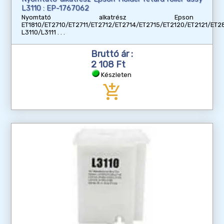
L3110 : EP-1767062
Nyomtató alkatrész Epso
ET1810/ET2710/ET2711/ET2712/ET2714/ET2715/ET2120/ET2121/ET
L3110/L3111
Bruttó ár :
2 108 Ft
Készleten
add_shopping_cart