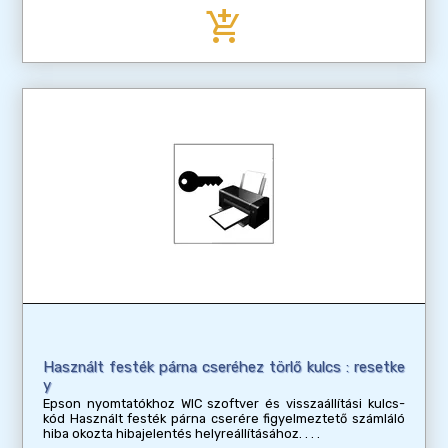
add_shopping_cart
Használt festék párna cseréhez törlő kulcs : resetke
y
Epson nyomtatókhoz WIC szoftver és visszaállítási kulcs-
kód Használt festék párna cserére figyelmeztető számláló
hiba okozta hibajelentés helyreállításához.