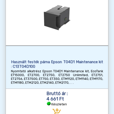
Használt festék párna Epson T04D1 Maintenance kit
: C13T04D100
Nyomtató alkatrész Epson T04D1 Maintenance kit, EcoTank
ET15000, ET2700, ET2750, ET2750 Unlimited, ET2751,
ET2756, ET37500, ET750, ET350, ETM1120, ETM1140, ETM1170,
ETM1180, ETM2120, ETM2140, ETM2170,
Bruttó ár :
4 661 Ft
Készleten
add_shopping_cart