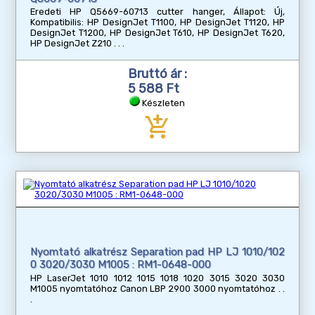
Eredeti HP Q5669-60713 cutter hanger, Állapot: Új,
Kompatibilis: HP DesignJet T1100, HP DesignJet T1120, HP
DesignJet T1200, HP DesignJet T610, HP DesignJet T620,
HP DesignJet Z210
Bruttó ár :
5 588 Ft
Készleten
add_shopping_cart
Nyomtató alkatrész Separation pad HP LJ 1010/102
0 3020/3030 M1005 : RM1-0648-000
HP LaserJet 1010 1012 1015 1018 1020 3015 3020 3030
M1005 nyomtatóhoz Canon LBP 2900 3000 nyomtatóhoz