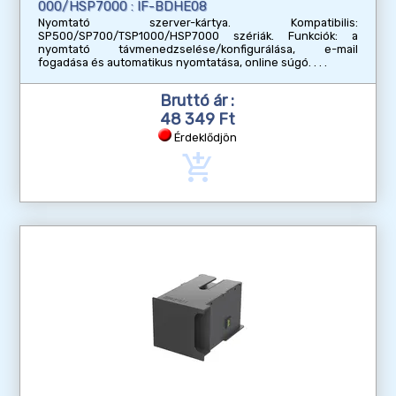
000/HSP7000 : IF-BDHE08
Nyomtató szerver-kártya. Kompatibilis:
SP500/SP700/TSP1000/HSP7000 szériák. Funkciók: a
nyomtató távmenedzselése/konfigurálása, e-mail
fogadása és automatikus nyomtatása, online súgó.
Bruttó ár :
48 349 Ft
Érdeklődjön
add_shopping_cart