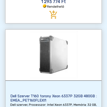
1 293 774 Ft
Rendelhető
add_shopping_cart
Dell Szerver T160 torony Xeon 6337P 32GB 480GB :
EMEA_PET160FLEXI1
Dell szerver, Processzor: Intel Xeon 6337P, Memória: 32 GB,