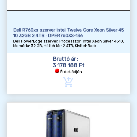
Dell R760xs szerver Intel Twelve Core Xeon Silver 45
10 32GB 2.4TB : DPER760XS-136
Dell PowerEdge szerver, Processzor: Intel Xeon Silver 4510,
Memória: 32 GB, Háttértár: 2.4TB, Kivitel: Rack
Bruttó ár :
3 178 188 Ft
Érdeklődjön
add_shopping_cart