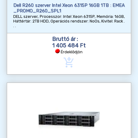
Dell R260 szerver Intel Xeon 6315P 16GB 1TB : EMEA
_PROMO_R260_SPL1
DELL szerver, Processzor: Intel Xeon 6315P, Memória: 16GB,
Háttértár: 2TB HDD, Operációs rendszer: NoOs, Kivitel: Rack
Bruttó ár :
1 405 484 Ft
Érdeklődjön
add_shopping_cart