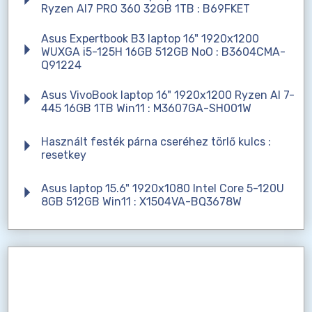
Ryzen AI7 PRO 360 32GB 1TB : B69FKET
Asus Expertbook B3 laptop 16" 1920x1200
WUXGA i5-125H 16GB 512GB NoO : B3604CMA-
Q91224
Asus VivoBook laptop 16" 1920x1200 Ryzen AI 7-
445 16GB 1TB Win11 : M3607GA-SH001W
Használt festék párna cseréhez törlő kulcs :
resetkey
Asus laptop 15.6" 1920x1080 Intel Core 5-120U
8GB 512GB Win11 : X1504VA-BQ3678W