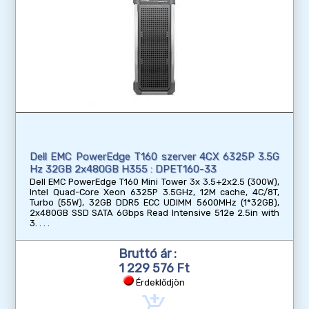
Dell EMC PowerEdge T160 szerver 4CX 6325P 3.5G
Hz 32GB 2x480GB H355 : DPET160-33
Dell EMC PowerEdge T160 Mini Tower 3x 3.5+2x2.5 (300W),
Intel Quad-Core Xeon 6325P 3.5GHz, 12M cache, 4C/8T,
Turbo (55W), 32GB DDR5 ECC UDIMM 5600MHz (1*32GB),
2x480GB SSD SATA 6Gbps Read Intensive 512e 2.5in with
3.
Bruttó ár :
1 229 576 Ft
Érdeklődjön
add_shopping_cart