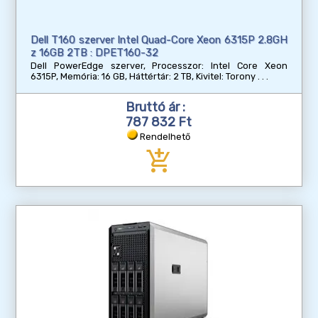
Dell T160 szerver Intel Quad-Core Xeon 6315P 2.8GH
z 16GB 2TB : DPET160-32
Dell PowerEdge szerver, Processzor: Intel Core Xeon
6315P, Memória: 16 GB, Háttértár: 2 TB, Kivitel: Torony
Bruttó ár :
787 832 Ft
Rendelhető
add_shopping_cart