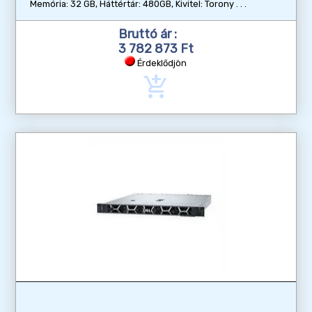
Memória: 32 GB, Háttértár: 480GB, Kivitel: Torony
Bruttó ár :
3 782 873 Ft
Érdeklődjön
add_shopping_cart