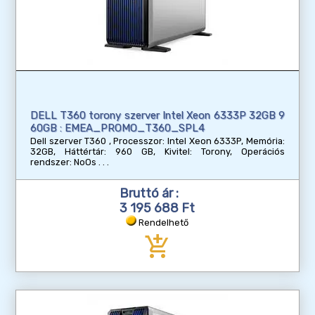
DELL T360 torony szerver Intel Xeon 6333P 32GB 9
60GB : EMEA_PROMO_T360_SPL4
Dell szerver T360 , Processzor: Intel Xeon 6333P, Memória:
32GB, Háttértár: 960 GB, Kivitel: Torony, Operációs
rendszer: NoOs
Bruttó ár :
3 195 688 Ft
Rendelhető
add_shopping_cart