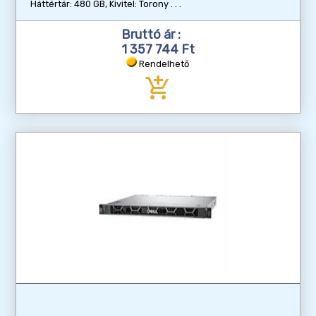
Háttértár: 480 GB, Kivitel: Torony
Bruttó ár :
1 357 744 Ft
Rendelhető
add_shopping_cart