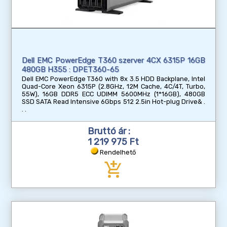
Dell EMC PowerEdge T360 szerver 4CX 6315P 16GB
480GB H355 : DPET360-65
Dell EMC PowerEdge T360 with 8x 3.5 HDD Backplane, Intel
Quad-Core Xeon 6315P (2.8GHz, 12M Cache, 4C/4T, Turbo,
55W), 16GB DDR5 ECC UDIMM 5600MHz (1*16GB), 480GB
SSD SATA Read Intensive 6Gbps 512 2.5in Hot-plug Drive&
Bruttó ár :
1 219 975 Ft
Rendelhető
add_shopping_cart