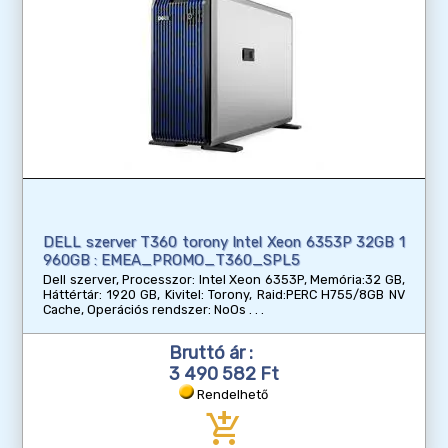
DELL szerver T360 torony Intel Xeon 6353P 32GB 1
960GB : EMEA_PROMO_T360_SPL5
Dell szerver, Processzor: Intel Xeon 6353P, Memória:32 GB,
Háttértár: 1920 GB, Kivitel: Torony, Raid:PERC H755/8GB NV
Cache, Operációs rendszer: NoOs
Bruttó ár :
3 490 582 Ft
Rendelhető
add_shopping_cart