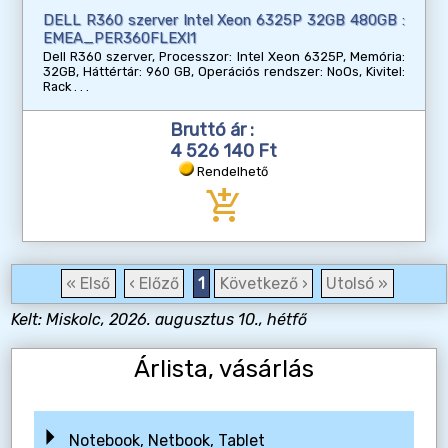
DELL R360 szerver Intel Xeon 6325P 32GB 480GB :
EMEA_PER360FLEXI1
Dell R360 szerver, Processzor: Intel Xeon 6325P, Memória:
32GB, Háttértár: 960 GB, Operációs rendszer: NoOs, Kivitel:
Rack
Bruttó ár :
4 526 140 Ft
Rendelhető
add_shopping_cart
« Első
‹ Előző
1
Következő ›
Utolsó »
Kelt: Miskolc, 2026. augusztus 10., hétfő
Árlista, vásárlás
Notebook, Netbook, Tablet