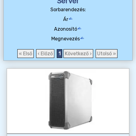
Server
Sorbarendezés:
Ár
Azonosító
Megnevezés
« Első
‹ Előző
1
Következő ›
Utolsó »