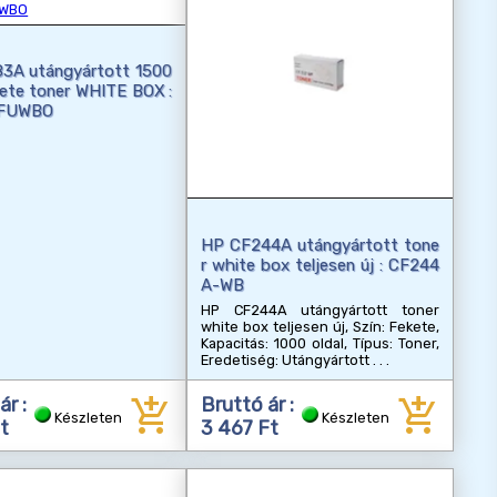
3A utángyártott 1500
kete toner WHITE BOX :
FUWBO
HP CF244A utángyártott tone
r white box teljesen új : CF244
A-WB
HP CF244A utángyártott toner
white box teljesen új, Szín: Fekete,
Kapacitás: 1000 oldal, Típus: Toner,
Eredetiség: Utángyártott
add_shopping_cart
add_shopping_cart
ár :
Bruttó ár :
Készleten
Készleten
t
3 467 Ft