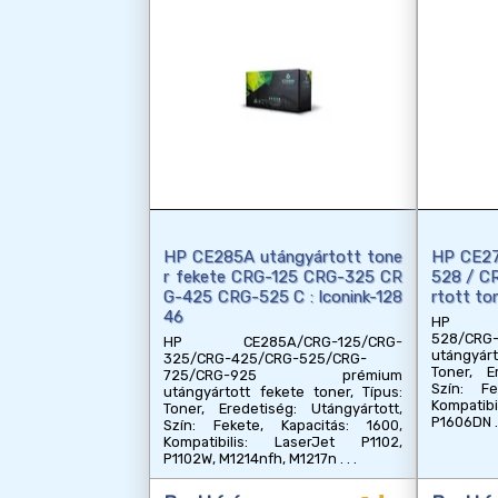
HP CE285A utángyártott tone
HP CE27
r fekete CRG-125 CRG-325 CR
528 / C
G-425 CRG-525 C : Iconink-128
rtott to
46
HP CE2
528/C
HP CE285A/CRG-125/CRG-
utángyárt
325/CRG-425/CRG-525/CRG-
Toner, E
725/CRG-925 prémium
Szín: Fe
utángyártott fekete toner, Típus:
Kompatib
Toner, Eredetiség: Utángyártott,
P1606DN
Szín: Fekete, Kapacitás: 1600,
Kompatibilis: LaserJet P1102,
P1102W, M1214nfh, M1217n