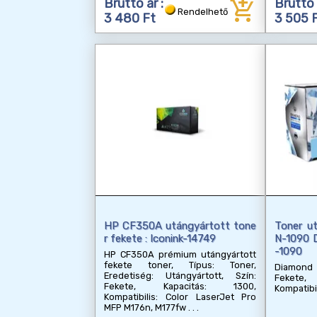
add_shopping_cart
Bruttó ár :
Bruttó 
Rendelhető
3 480 Ft
3 505 
HP CF350A utángyártott tone
Toner u
r fekete : Iconink-14749
N-1090 
-1090
HP CF350A prémium utángyártott
fekete toner, Típus: Toner,
Diamond u
Eredetiség: Utángyártott, Szín:
Fekete, 
Fekete, Kapacitás: 1300,
Kompatibi
Kompatibilis: Color LaserJet Pro
MFP M176n, M177fw