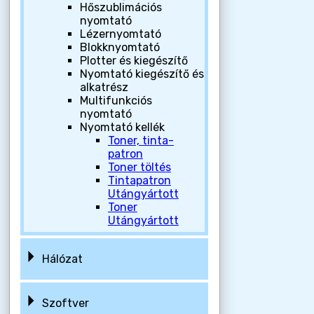
Hőszublimációs
nyomtató
Lézernyomtató
Blokknyomtató
Plotter és kiegészítő
Nyomtató kiegészítő és
alkatrész
Multifunkciós
nyomtató
Nyomtató kellék
Toner, tinta-
patron
Toner töltés
Tintapatron
Utángyártott
Toner
Utángyártott
Hálózat
Szoftver