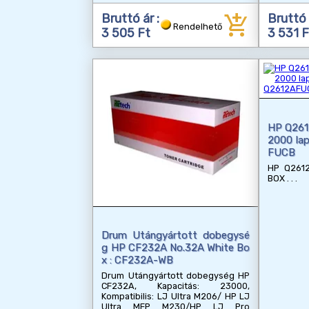
add_shopping_cart
Bruttó ár :
Bruttó 
Rendelhető
3 505 Ft
3 531 F
HP Q261
2000 la
FUCB
HP Q2612
BOX
Drum Utángyártott dobegysé
g HP CF232A No.32A White Bo
x : CF232A-WB
Drum Utángyártott dobegység HP
CF232A, Kapacitás: 23000,
Kompatibilis: LJ Ultra M206/ HP LJ
Ultra MFP M230/HP LJ Pro