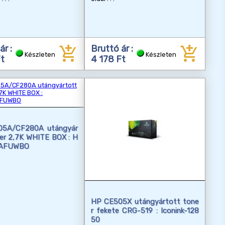
add_shopping_cart
add_shopping_cart
ár :
Bruttó ár :
Készleten
Készleten
Ft
4 178 Ft
05A/CF280A utángyár
er 2,7K WHITE BOX : H
AFUWBO
HP CE505X utángyártott tone
r fekete CRG-519 : Iconink-128
50