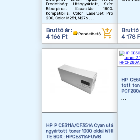
Eredetiség: Utángyártott, Szín:
Bíborpiros, Kapacitás: 1800,
Kompatibilis: Color LaserJet Pro
200, Color M251, M276
add_shopping_cart
Bruttó ár :
Bruttó 
Rendelhető
4 166 Ft
4 178 
HP CE5
tott ton
PCF280
HP P CE311A/CF351A Cyan utá
ngyártott toner 1000 oldal WHI
TE BOX : HPCE311AFUWB