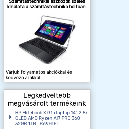
Számítástechnikai eszközök széles
kínálata a számítástechnika boltban.
Várjuk folyamatos akciókkal és
kedvező árakkal.
Legkedveltebb
megvásárolt termékeink
HP Elitebook X G1a laptop 14" 2.8k
OLED AMD Ryzen AI7 PRO 360
32GB 1TB : B69FKET