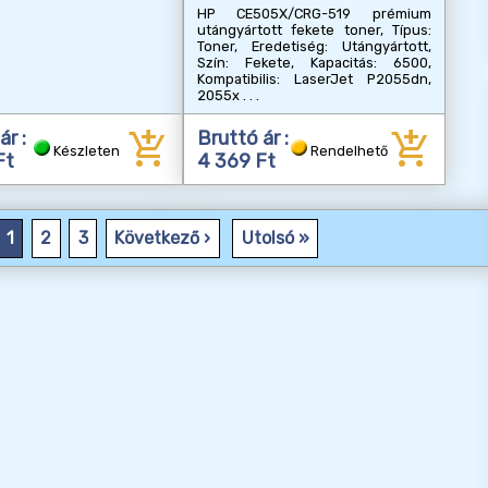
HP CE505X/CRG-519 prémium
utángyártott fekete toner, Típus:
Toner, Eredetiség: Utángyártott,
Szín: Fekete, Kapacitás: 6500,
Kompatibilis: LaserJet P2055dn,
2055x
add_shopping_cart
add_shopping_cart
ár :
Bruttó ár :
Készleten
Rendelhető
Ft
4 369 Ft
1
2
3
Következő ›
Utolsó »