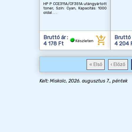
HP P CCE311A/CF351A utángyártott
toner, Szín: Cyan, Kapacitás: 1000
oldal
add_shopping_cart
Bruttó ár :
Bruttó 
Készleten
4 178 Ft
4 204 
« Első
‹ Előző
Kelt: Miskolc, 2026. augusztus 7., péntek