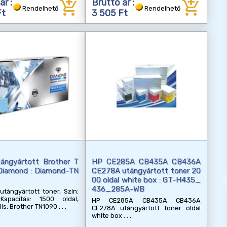
add_shopping_cart
add_shopping_cart
ár :
Bruttó ár :
Rendelhető
Rendelhető
Ft
3 505 Ft
tángyártott Brother T
HP CE285A CB435A CB436A
Diamond : Diamond-TN
CE278A utángyártott toner 20
00 oldal white box : GT-H435_
436_285A-WB
tángyártott toner, Szín:
Kapacitás: 1500 oldal,
HP CE285A CB435A CB436A
lis: Brother TN1090
CE278A utángyártott toner oldal
white box