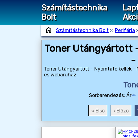
Számítástechnika
Lap
Bolt
Akc
home
Számítástechnika Bolt
››
Periféria
Toner Utángyártott 
-
Toner Utángyártott - Nyomtató kellék - 
és webáruház
Ton
Sorbarendezés:
Ár
« Első
‹ Előző