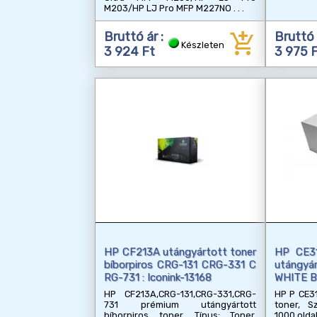
M203/HP LJ Pro MFP M227NO
add_shopping_cart
Bruttó ár :
Bruttó 
Készleten
3 924 Ft
3 975 
HP CF213A utángyártott toner
HP CE3
bíborpiros CRG-131 CRG-331 C
utángyár
RG-731 : Iconink-13168
WHITE B
HP CF213A,CRG-131,CRG-331,CRG-
HP P CE3
731 prémium utángyártott
toner, S
bíborpiros toner, Típus: Toner,
1000 olda