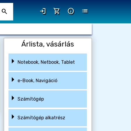
login
shopping_cart
info
list
search
Árlista, vásárlás
Notebook, Netbook, Tablet
e-Book, Navigáció
Számítógép
Számítógép alkatrész