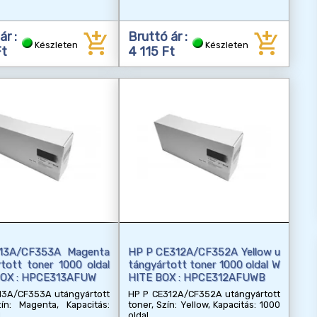
add_shopping_cart
add_shopping_cart
ár :
Bruttó ár :
Készleten
Készleten
Ft
4 115 Ft
13A/CF353A Magenta
HP P CE312A/CF352A Yellow u
tott toner 1000 oldal
tángyártott toner 1000 oldal W
OX : HPCE313AFUW
HITE BOX : HPCE312AFUWB
13A/CF353A utángyártott
HP P CE312A/CF352A utángyártott
zín: Magenta, Kapacitás:
toner, Szín: Yellow, Kapacitás: 1000
l
oldal