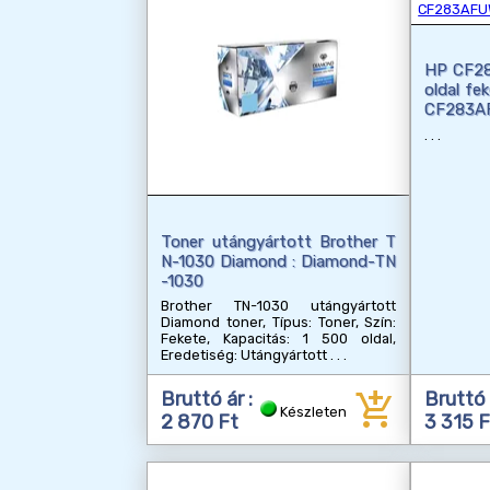
HP CF28
oldal fe
CF283A
Toner utángyártott Brother T
N-1030 Diamond : Diamond-TN
-1030
Brother TN-1030 utángyártott
Diamond toner, Típus: Toner, Szín:
Fekete, Kapacitás: 1 500 oldal,
Eredetiség: Utángyártott
add_shopping_cart
Bruttó ár :
Bruttó 
Készleten
2 870 Ft
3 315 F