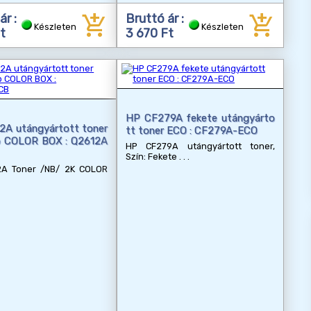
add_shopping_cart
add_shopping_cart
ár :
Bruttó ár :
Készleten
Készleten
t
3 670 Ft
HP CF279A fekete utángyárto
2A utángyártott toner
tt toner ECO : CF279A-ECO
p COLOR BOX : Q2612A
HP CF279A utángyártott toner,
Szín: Fekete
A Toner /NB/ 2K COLOR