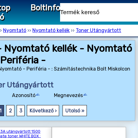
top
Bolt
Info
ió
››
Nyomtató
››
Nyomtató kellék
››
Toner Utángyártott
- Nyomtató kellék - Nyomtató
 Periféria -
Nyomtató - Periféria - : Számítástechnika Bolt Miskolcon
er Utángyártott
Azonosító
Megnevezés
1
2
3
Következő ›
Utolsó »