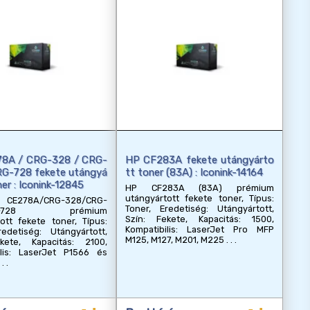
8A / CRG-328 / CRG-
HP CF283A fekete utángyárto
RG-728 fekete utángyá
tt toner (83A) : Iconink-14164
ner : Iconink-12845
HP CF283A (83A) prémium
utángyártott fekete toner, Típus:
78A/CRG-328/CRG-
Toner, Eredetiség: Utángyártott,
RG-728 prémium
Szín: Fekete, Kapacitás: 1500,
ott fekete toner, Típus:
Kompatibilis: LaserJet Pro MFP
redetiség: Utángyártott,
M125, M127, M201, M225
kete, Kapacitás: 2100,
ilis: LaserJet P1566 és