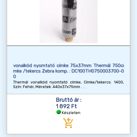
vonalkód nyomtató címke 75x37mm Thermál 750ci
mke /tekercs Zebra komp. : DC100TH0750003700-0
0
Thermál vonalkód nyomtató címke, Címke/tekercs: 1400,
Szín: Fehér, Méretek: 440x37x75mm
Bruttó ár :
1 892 Ft
Készleten
add_shopping_cart