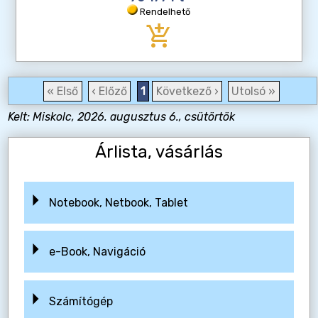
Rendelhető
add_shopping_cart
« Első
‹ Előző
1
Következő ›
Utolsó »
Kelt: Miskolc, 2026. augusztus 6., csütörtök
Árlista, vásárlás
Notebook, Netbook, Tablet
e-Book, Navigáció
Számítógép