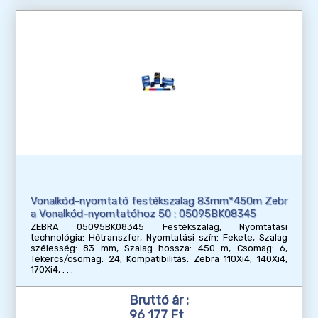
Vonalkód-nyomtató festékszalag 83mm*450m Zebr
a Vonalkód-nyomtatóhoz 50 : 05095BK08345
ZEBRA 05095BK08345 Festékszalag, Nyomtatási
technológia: Hőtranszfer, Nyomtatási szín: Fekete, Szalag
szélesség: 83 mm, Szalag hossza: 450 m, Csomag: 6,
Tekercs/csomag: 24, Kompatibilitás: Zebra 110Xi4, 140Xi4,
170Xi4,
Bruttó ár :
96 177 Ft