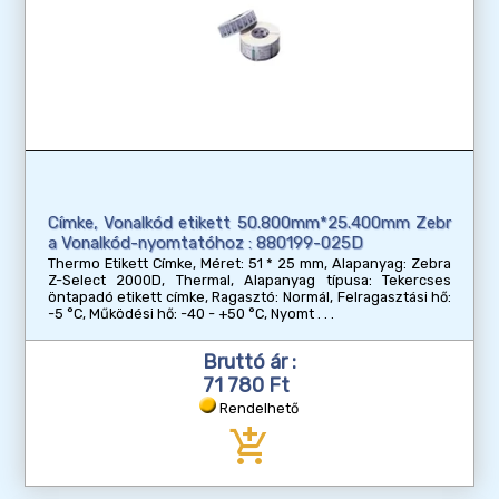
Címke, Vonalkód etikett 50.800mm*25.400mm Zebr
a Vonalkód-nyomtatóhoz : 880199-025D
Thermo Etikett Címke, Méret: 51 * 25 mm, Alapanyag: Zebra
Z-Select 2000D, Thermal, Alapanyag típusa: Tekercses
öntapadó etikett címke, Ragasztó: Normál, Felragasztási hő:
-5 °C, Működési hő: -40 - +50 °C, Nyomt
Bruttó ár :
71 780 Ft
Rendelhető
add_shopping_cart