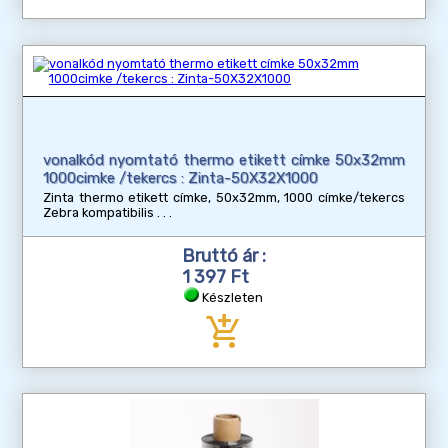
vonalkód nyomtató thermo etikett címke 50x32mm
1000cimke /tekercs : Zinta-50X32X1000
Zinta thermo etikett címke, 50x32mm, 1000 címke/tekercs
Zebra kompatibilis
Bruttó ár :
1 397 Ft
Készleten
add_shopping_cart