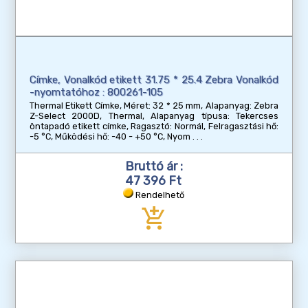
Címke, Vonalkód etikett 31.75 * 25.4 Zebra Vonalkód
-nyomtatóhoz : 800261-105
Thermal Etikett Címke, Méret: 32 * 25 mm, Alapanyag: Zebra
Z-Select 2000D, Thermal, Alapanyag típusa: Tekercses
öntapadó etikett címke, Ragasztó: Normál, Felragasztási hő:
-5 °C, Működési hő: -40 - +50 °C, Nyom
Bruttó ár :
47 396 Ft
Rendelhető
add_shopping_cart