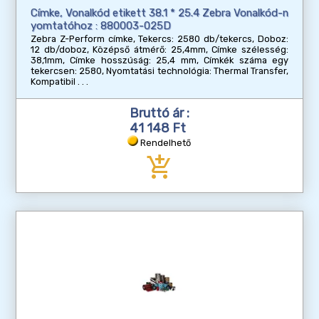
Címke, Vonalkód etikett 38.1 * 25.4 Zebra Vonalkód-n
yomtatóhoz : 880003-025D
Zebra Z-Perform címke, Tekercs: 2580 db/tekercs, Doboz:
12 db/doboz, Középső átmérő: 25,4mm, Címke szélesség:
38,1mm, Címke hosszúság: 25,4 mm, Címkék száma egy
tekercsen: 2580, Nyomtatási technológia: Thermal Transfer,
Kompatibil
Bruttó ár :
41 148 Ft
Rendelhető
add_shopping_cart