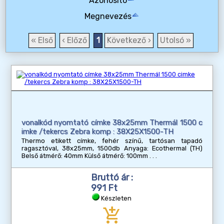
Azonosító
Megnevezés
« Első
‹ Előző
1
Következő ›
Utolsó »
vonalkód nyomtató címke 38x25mm Thermál 1500 c
imke /tekercs Zebra komp : 38X25X1500-TH
Thermo etikett címke, fehér színű, tartósan tapadó
ragasztóval, 38x25mm, 1500db Anyaga: Ecothermal (TH)
Belső átmérő: 40mm Külső átmérő: 100mm
Bruttó ár :
991 Ft
Készleten
add_shopping_cart