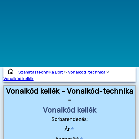
home
Számítástechnika Bolt
››
Vonalkód-technika
››
Vonalkód kellék
Vonalkód kellék - Vonalkód-technika
-
Vonalkód kellék
Sorbarendezés:
Ár