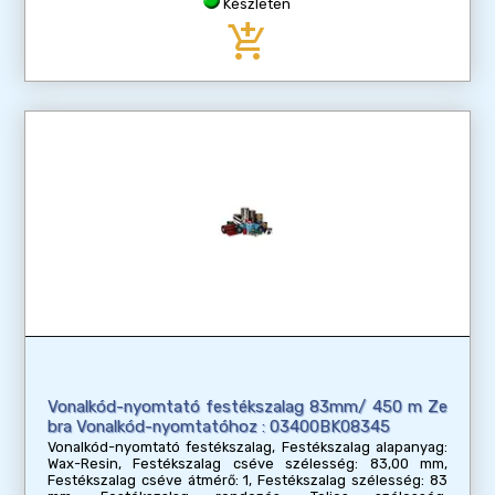
Készleten
add_shopping_cart
Vonalkód-nyomtató festékszalag 83mm/ 450 m Ze
bra Vonalkód-nyomtatóhoz : 03400BK08345
Vonalkód-nyomtató festékszalag, Festékszalag alapanyag:
Wax-Resin, Festékszalag cséve szélesség: 83,00 mm,
Festékszalag cséve átmérő: 1, Festékszalag szélesség: 83