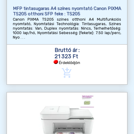
MFP tintasugaras A4 színes nyomtató Canon PIXMA
TS205 otthoni SFP feke : TS205
Canon PIXMA TS205 színes otthoni A4 Multifunkciós
nyomtató, Nyomtatási Technológia: Tintasugaras, Színes
nyomtatás: Van, Duplex nyomtatás: Nincs, Terhelhetőség:
1000 lap/hó, Nyomtatási Sebesség (fekete): 7.50 lap/perc,
Nyo
Bruttó ár :
21 323 Ft
Érdeklődjön
add_shopping_cart