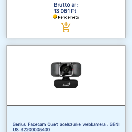
Bruttó ár :
13 081 Ft
Rendelhető
add_shopping_cart
Genius Facecam Quiet acélszürke webkamera : GENI
US-32200005400