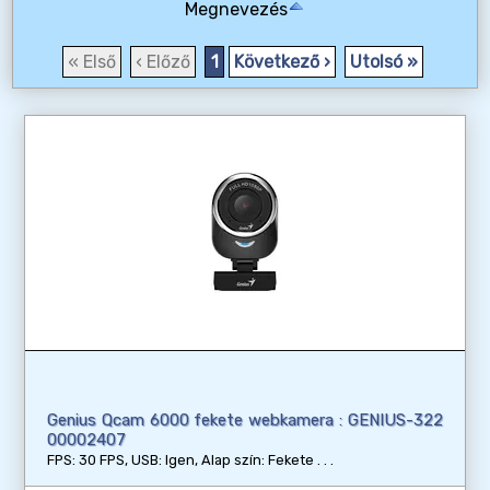
Megnevezés
« Első
‹ Előző
1
Következő ›
Utolsó »
Genius Qcam 6000 fekete webkamera : GENIUS-322
00002407
FPS: 30 FPS, USB: Igen, Alap szín: Fekete