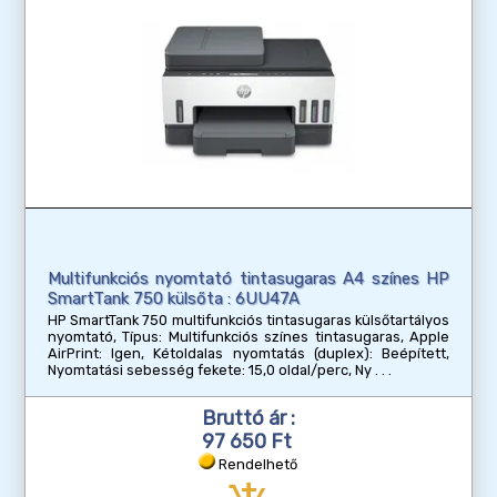
Multifunkciós nyomtató tintasugaras A4 színes HP
SmartTank 750 külsőta : 6UU47A
HP SmartTank 750 multifunkciós tintasugaras külsőtartályos
nyomtató, Típus: Multifunkciós színes tintasugaras, Apple
AirPrint: Igen, Kétoldalas nyomtatás (duplex): Beépített,
Nyomtatási sebesség fekete: 15,0 oldal/perc, Ny
Bruttó ár :
97 650 Ft
Rendelhető