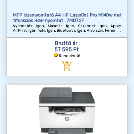
MFP lézernyomtató A4 HP LaserJet Pro M140w mul
tifunkciós lézer nyomtat : 7MD72F
Nyomtatás: Igen, Másolás: Igen, Szkennel: Igen, Apple
AirPrint: Igen, WiFi: Igen, Bluetooth: Igen, Alap szín: Fehér
Bruttó ár :
57 595 Ft
Rendelhető
add_shopping_cart