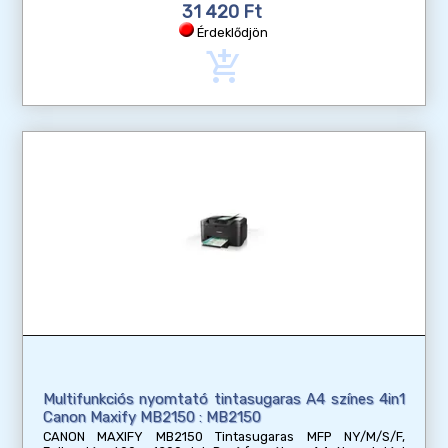
31 420 Ft
Érdeklődjön
add_shopping_cart
Multifunkciós nyomtató tintasugaras A4 színes 4in1
Canon Maxify MB2150 : MB2150
CANON MAXIFY MB2150 Tintasugaras MFP NY/M/S/F,