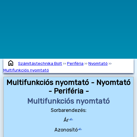
home
Számítástechnika Bolt
››
Periféria
››
Nyomtató
››
Multifunkciós nyomtató
Multifunkciós nyomtató - Nyomtató
- Periféria -
Multifunkciós nyomtató
Sorbarendezés:
Ár
Azonosító