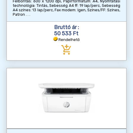
Felbontás: 600 x 1200 dpi, Papírformátum: A4, Nyomtatási
technológia: Tintás, Sebesség A4 ff: 19 lap/perc, Sebesség
A4 színes: 13 lap/perc, Fax modem: Igen, Színes/FF: Színes,
Patron
Bruttó ár :
50 533 Ft
Rendelhető
add_shopping_cart