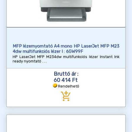
MFP lézernyomtató A4 mono HP LaserJet MFP M23
4dw multifunkciós lézer I : 6GW99F
HP LaserJet MFP M234dw multifunkciós lézer Instant Ink
ready nyomtató
Bruttó ár :
60 414 Ft
Rendelhető
add_shopping_cart