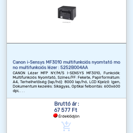
Canon i-Sensys MF3010 multifunkciós nyomtató mo
no multifunkciós lézer : 5252B004AA
CANON Lézer MFP NY/M/S I-SENSYS MF3010, Funkciók:
Multifunkciós Nyomtató, Színes/FF: Fekete, Papírformátum:
A4, Terhelhetőség (lap/hó): 8000 lap/hó, LCD Kijelző: Igen,
Dokumentum kezelés: Síkágyas, Optikai felbontás: 600x600
dpi,
Bruttó ár :
67 577 Ft
Érdeklődjön
add_shopping_cart