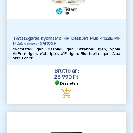
Tintasugaras nyomtató HP DeskJet Plus 4122E MF
P A4 színes : 26Q92B
Nyomtatás: Igen, Másolás: Igen, Szkennel: Igen, Apple
AirPrint: Igen, Web: Igen, WiFi: Igen, Bluetooth: Igen, Alap
szín: Fehér
Bruttó ár :
23 990 Ft
Készleten
add_shopping_cart