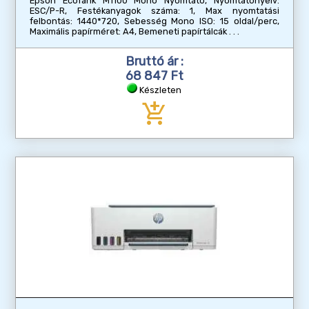
Epson EcoTank M1100 Mono Nyomtató, Nyomtatónyelv:
ESC/P-R, Festékanyagok száma: 1, Max nyomtatási
felbontás: 1440*720, Sebesség Mono ISO: 15 oldal/perc,
Maximális papírméret: A4, Bemeneti papírtálcák
Bruttó ár :
68 847 Ft
Készleten
add_shopping_cart