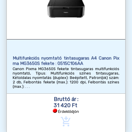
Multifunkciós nyomtató tintasugaras A4 Canon Pix
ma MG3650S fekete : 0515C106AA
Canon Pixma MG3650S fekete tintasugaras multifunkciós
nyomtató, Típus: Multifunkciós színes tintasugaras,
Kétoldalas nyomtatás (duplex): Beépített, Patron(ok) szám:
2 db, Felbontás fekete (max.): 1200 dpi, Felbontás színes
(max.):
Bruttó ár :
31 420 Ft
Érdeklődjön
add_shopping_cart