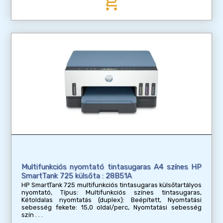
add_shopping_cart
Multifunkciós nyomtató tintasugaras A4 színes HP
SmartTank 725 külsőta : 28B51A
HP SmartTank 725 multifunkciós tintasugaras külsőtartályos
nyomtató, Típus: Multifunkciós színes tintasugaras,
Kétoldalas nyomtatás (duplex): Beépített, Nyomtatási
sebesség fekete: 15,0 oldal/perc, Nyomtatási sebesség
szín