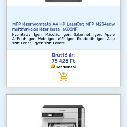
MFP lézernyomtató A4 HP LaserJet MFP M234sdw
multifunkciós lézer Insta : 6GX01F
Nyomtatás: Igen, Másolás: Igen, Szkennel: Igen, Apple
AirPrint: Igen, Web: Igen, WiFi: Igen, Bluetooth: Igen, Alap
szín: Fehér, Egyéb szín: Fekete
Bruttó ár :
75 425 Ft
Rendelhető
add_shopping_cart