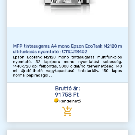
MFP tintasugaras A4 mono Epson EcoTank M2120 m
ultifunkciós nyomtató : C11CJ18402
Epson EcoTank M2120 mono tintasugaras multifunkciós
nyomtató, 32 lap/perc mono nyomtatási sebesség,
1440x720 dpi felbontás, 5000 oldal/hó terhelhetőség, 140
ml újratölthető nagykapacitású tintatartály, 150 lapos
normál papíradagol
Bruttó ár :
91 758 Ft
Rendelhető
add_shopping_cart