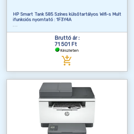
HP Smart Tank 585 Színes külsőtartályos Wifi-s Mult
ifunkciós nyomtató : 1F3Y4A
Bruttó ár :
71 501 Ft
Készleten
add_shopping_cart