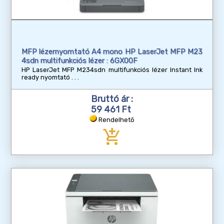
MFP lézernyomtató A4 mono HP LaserJet MFP M23
4sdn multifunkciós lézer : 6GX00F
HP LaserJet MFP M234sdn multifunkciós lézer Instant Ink
ready nyomtató
Bruttó ár :
59 461 Ft
Rendelhető
add_shopping_cart