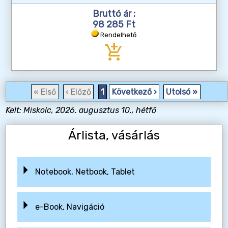
Bruttó ár :
98 285 Ft
Rendelhető
add_shopping_cart
« Első
‹ Előző
1
Következő ›
Utolsó »
Kelt: Miskolc, 2026. augusztus 10., hétfő
Árlista, vásárlás
Notebook, Netbook, Tablet
e-Book, Navigáció