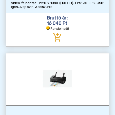
Video felbontás: 1920 x 1080 (Full HD), FPS: 30 FPS, USB:
Igen, Alap szín: Acélszürke
Bruttó ár :
16 040 Ft
Rendelhető
add_shopping_cart