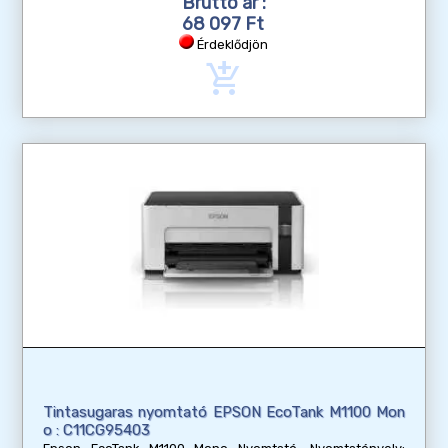
Bruttó ár :
68 097 Ft
Érdeklődjön
add_shopping_cart
Tintasugaras nyomtató EPSON EcoTank M1100 Mon
o : C11CG95403