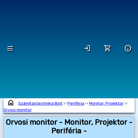
dehaze
login
shopping_cart
info
home
Számítástechnika Bolt
››
Periféria
››
Monitor, Projektor
››
Orvosi monitor
Orvosi monitor - Monitor, Projektor -
Periféria -