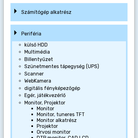
Számítógép alkatrész
Periféria
külső HDD
Multimédia
Billentyűzet
Szünetmentes tápegység (UPS)
Scanner
WebKamera
digitális fényképezőgép
Egér, játékvezérlő
Monitor, Projektor
Monitor
Monitor, tuneres TFT
Monitor alkatrész
Projektor
Orvosi monitor
DTP monitor, CAD LCD