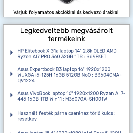
Várjuk folyamatos akciókkal és kedvező árakkal.
Legkedveltebb megvásárolt
termékeink
HP Elitebook X G1a laptop 14" 2.8k OLED AMD
Ryzen AI7 PRO 360 32GB 1TB : B69FKET
Asus Expertbook B3 laptop 16" 1920x1200
WUXGA i5-125H 16GB 512GB NoO : B3604CMA-
Q91224
Asus VivoBook laptop 16" 1920x1200 Ryzen AI 7-
445 16GB 1TB Win11 : M3607GA-SH001W
Használt festék párna cseréhez törlő kulcs :
resetkey