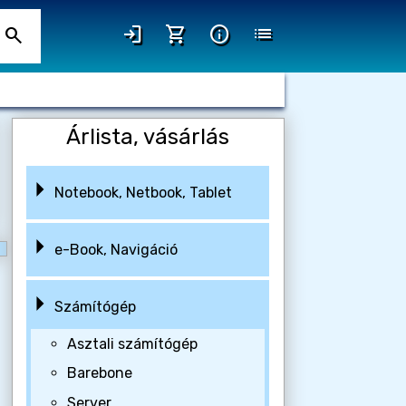
login
shopping_cart
info
list
search
Árlista, vásárlás
Notebook, Netbook, Tablet
e-Book, Navigáció
Számítógép
Asztali számítógép
Barebone
Server