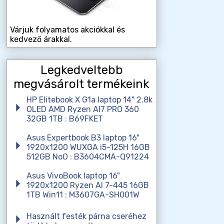
Várjuk folyamatos akciókkal és
kedvező árakkal.
Legkedveltebb
megvásárolt termékeink
HP Elitebook X G1a laptop 14" 2.8k
OLED AMD Ryzen AI7 PRO 360
32GB 1TB : B69FKET
Asus Expertbook B3 laptop 16"
1920x1200 WUXGA i5-125H 16GB
512GB NoO : B3604CMA-Q91224
Asus VivoBook laptop 16"
1920x1200 Ryzen AI 7-445 16GB
1TB Win11 : M3607GA-SH001W
Használt festék párna cseréhez