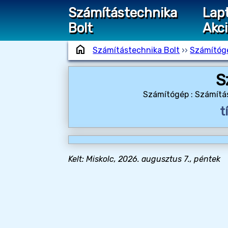
Számítástechnika
Lap
Bolt
Akc
home
Számítástechnika Bolt
››
Számítóg
S
Számítógép : Számítá
t
Kelt: Miskolc, 2026. augusztus 7., péntek