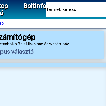
top
Bolt
Info
ió
ép
zámítógép
stechnika Bolt Miskolcon és webáruház
ípus választó