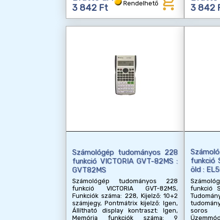
add_shopping_cart
Rendelhető
3 842 Ft
3 842 
Számol
Számológép tudományos 228
funkció
funkció VICTORIA GVT-82MS :
öld : E
GVT82MS
Számol
Számológép tudományos 228
funkció 
funkció VICTORIA GVT-82MS,
Tudomány
Funkciók száma: 228, Kijelző: 10+2
tudomány
számjegy, Pontmátrix kijelző: Igen,
soros k
Állítható display kontraszt: Igen,
Üzemmódo
Memória funkciók száma: 9