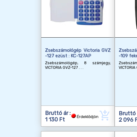
Zsebszámológép Victoria GVZ
Zsebszá
-127 ezüst : KC-127AP
-109 fek
Zsebszámológép, 8 számjegy,
Zsebszá
VICTORIA GVZ-127
VICTORIA
add_shopping_cart
Bruttó ár :
Bruttó 
Érdeklődjön
1 130 Ft
2 096 