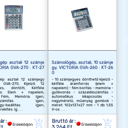
gép asztali 12 számje
Számológép, asztali, 10 számje
ORIA GVA-270 : KT-27
gy, VICTORIA GVA-260 : KT-26
0
ép asztali 12 számjegy
- 10 számjegyes dönthető kijelző -
 GVA-270, Kijelző: 12
kétféle áramforrás (elem +
yes, döntött, Kétféle
napelem) - fém borítás - memória -
rás: Elem + napelem,
gyökvonás - százalékszámítás -
: Fém, Memória: Igen,
automatikus kikapcsolás -
ékszámítás: Igen,
nagyméretű, műanyag gombok -
jegy-beállítás: Igen,
méret: 102x137x27 mm - 1 db 1,55
rekítés: Ig
V-os
add_shopping_cart
add_shopping_cart
ár :
Bruttó ár :
Érdeklődjön
Érdeklődjön
Ft
3 264 Ft