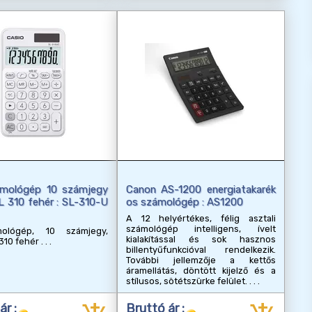
mológép 10 számjegy
Canon AS-1200 energiatakarék
 310 fehér : SL-310-U
os számológép : AS1200
A 12 helyértékes, félig asztali
számológép intelligens, ívelt
mológép, 10 számjegy,
kialakítással és sok hasznos
310 fehér
billentyűfunkcióval rendelkezik.
További jellemzője a kettős
áramellátás, döntött kijelző és a
stílusos, sötétszürke felület.
ár :
Bruttó ár :