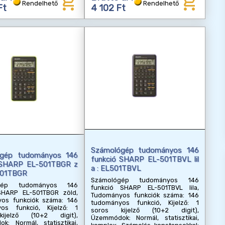
add_shopping_cart
add_shopping_cart
Rendelhető
Rendelhető
Ft
4 102 Ft
Számológép tudományos 146
ógép tudományos 146
funkció SHARP EL-501TBVL lil
 SHARP EL-501TBGR z
a : EL501TBVL
L501TBGR
Számológép tudományos 146
ógép tudományos 146
funkció SHARP EL-501TBVL lila,
SHARP EL-501TBGR zöld,
Tudományos funkciók száma: 146
os funkciók száma: 146
tudományos funkció, Kijelző: 1
os funkció, Kijelző: 1
soros kijelző (10+2 digit),
ijelző (10+2 digit),
Üzemmódok: Normál, statisztikai,
k: Normál, statisztikai,