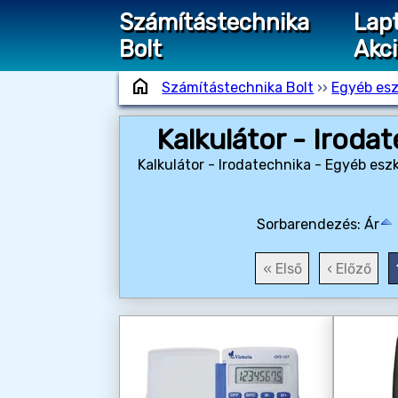
Számítástechnika
Lap
Bolt
Akc
home
Számítástechnika Bolt
››
Egyéb es
Kalkulátor - Iroda
Kalkulátor - Irodatechnika - Egyéb es
Sorbarendezés:
Ár
« Első
‹ Előző