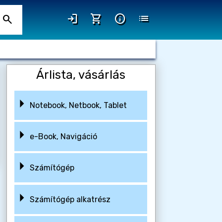
login
shopping_cart
info
list
search
Árlista, vásárlás
Notebook, Netbook, Tablet
e-Book, Navigáció
Számítógép
Számítógép alkatrész