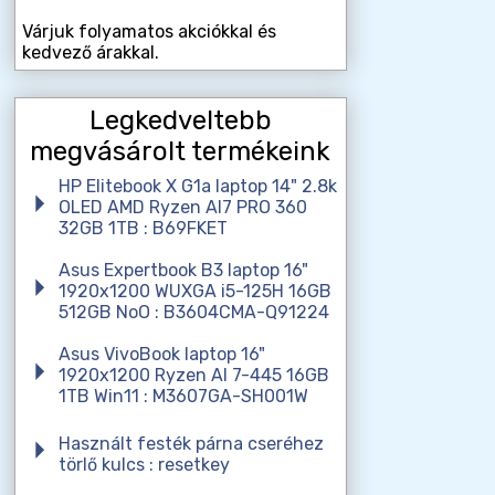
Várjuk folyamatos akciókkal és
kedvező árakkal.
Legkedveltebb
megvásárolt termékeink
HP Elitebook X G1a laptop 14" 2.8k
OLED AMD Ryzen AI7 PRO 360
32GB 1TB : B69FKET
Asus Expertbook B3 laptop 16"
1920x1200 WUXGA i5-125H 16GB
512GB NoO : B3604CMA-Q91224
Asus VivoBook laptop 16"
1920x1200 Ryzen AI 7-445 16GB
1TB Win11 : M3607GA-SH001W
Használt festék párna cseréhez
törlő kulcs : resetkey