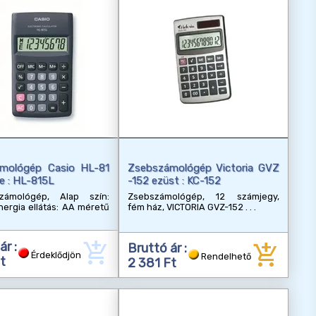
mológép Casio HL-81
Zsebszámológép Victoria GVZ
e : HL-815L
-152 ezüst : KC-152
zámológép, Alap szín:
Zsebszámológép, 12 számjegy,
nergia ellátás: AA méretű
fém ház, VICTORIA GVZ-152
add_shopping_cart
add_shopping_cart
ár :
Bruttó ár :
Érdeklődjön
Rendelhető
t
2 381 Ft