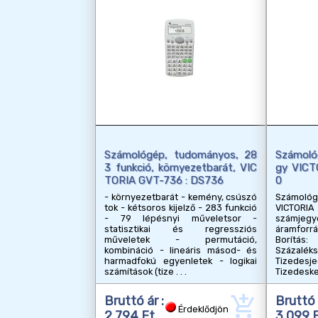
Számológép, tudományos, 28
Számoló
3 funkció, környezetbarát, VIC
gy VICT
TORIA GVT-736 : DS736
0
- környezetbarát - kemény, csúszó
Számológ
tok - kétsoros kijelző - 283 funkció
VICTORIA
- 79 lépésnyi műveletsor -
számjeg
statisztikai és regressziós
áramfor
műveletek - permutáció,
Borítás
kombináció - lineáris másod- és
Százal
harmadfokú egyenletek - logikai
Tizedes
számítások (tize
Tizedeske
add_shopping_cart
Bruttó ár :
Bruttó 
Érdeklődjön
2 794 Ft
3 099 