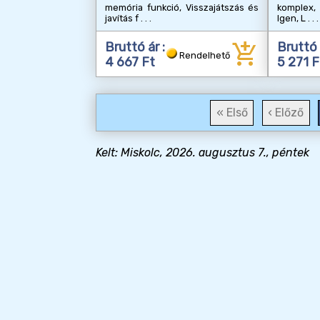
komplex,
memória funkció, Visszajátszás és
Igen, L
javítás f
add_shopping_cart
Bruttó ár :
Bruttó 
Rendelhető
4 667 Ft
5 271 F
« Első
‹ Előző
Kelt: Miskolc, 2026. augusztus 7., péntek