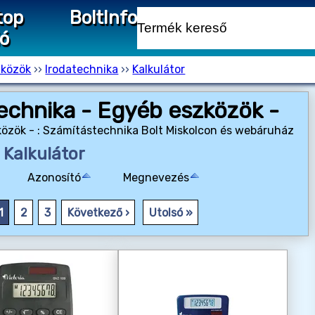
top
Bolt
Info
ió
zközök
››
Irodatechnika
››
Kalkulátor
technika - Egyéb eszközök -
zközök - : Számítástechnika Bolt Miskolcon és webáruház
Kalkulátor
Azonosító
Megnevezés
1
2
3
Következő ›
Utolsó »