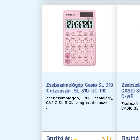
Zsebszámológép Casio SL 310
Zsebszá
K rózsaszín : SL-310-UC-PK
CASIO SL
C-WE
Zsebszámológép, 10 számjegy,
CASIO SL 310K, világos rózsaszín
Zsebszá
CASIO SL 
Bruttó ár :
Bruttó 