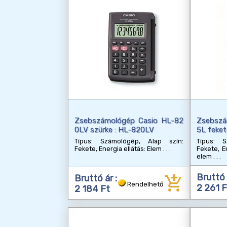
Zsebszámológép Casio HL-82
Zsebszá
0LV szürke : HL-820LV
5L feket
Típus: Számológép, Alap szín:
Típus: S
Fekete, Energia ellátás: Elem
Fekete, E
elem
add_shopping_cart
Bruttó 
Bruttó ár :
Rendelhető
2 261 F
2 184 Ft