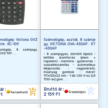
mológép Victoria GVZ
Számológép, asztali, 8 számje
ete : KC-109
gy, VICTORIA GVA-430AP : KT
-430AP
mológép, 8 számjegy,
 GVZ-109
- 8 számjegyes, döntött kijelző -
kétféle áramforrás (elem +
napelem) - memória - gyökvonás -
százalékszámítás - automatikus
kikapcsolás - nagyméretű,
műanyag gombok - méret:
117x125x22 mm - 1 db 1,55 V-os (LR
1130-as) gom
add_shopping_cart
add_shopping_cart
Bruttó ár :
ár :
Érdeklődjön
Rendelhető
2 159 Ft
Ft