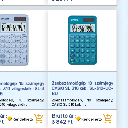
Zsebszámológép 10 számjegy
mológép 10 számjegy
CASIO SL 310 kék : SL-310-UC-
 310 világoskék : SL-3
BU
LB
Zsebszámológép, 10 számjegy,
mológép, 10 számjegy,
CASIO SL 310 kék
310, világoskék
add_shopping_cart
add_shopping_cart
ár :
Bruttó ár :
Rendelhető
Rendelhető
Ft
3 842 Ft