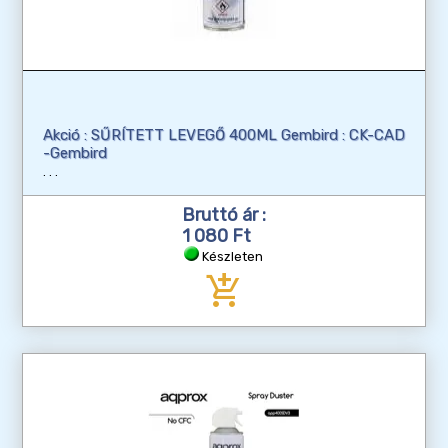
Akció : SŰRÍTETT LEVEGŐ 400ML Gembird : CK-CAD
-Gembird
Bruttó ár :
1 080 Ft
Készleten
add_shopping_cart