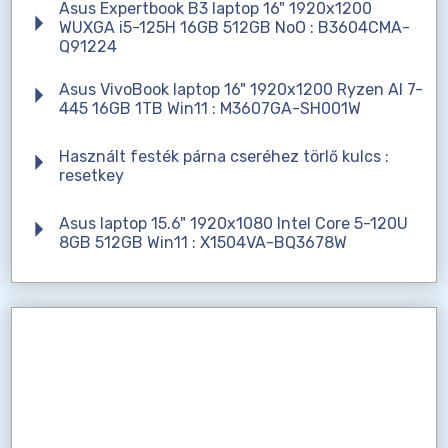
Asus Expertbook B3 laptop 16" 1920x1200
WUXGA i5-125H 16GB 512GB NoO : B3604CMA-
Q91224
Asus VivoBook laptop 16" 1920x1200 Ryzen AI 7-
445 16GB 1TB Win11 : M3607GA-SH001W
Használt festék párna cseréhez törlő kulcs :
resetkey
Asus laptop 15.6" 1920x1080 Intel Core 5-120U
8GB 512GB Win11 : X1504VA-BQ3678W