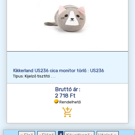
Kikkerland US236 cica monitor törlő : US236
Típus: Kijelző tisztító
Bruttó ár :
2 718 Ft
Rendelhető
add_shopping_cart