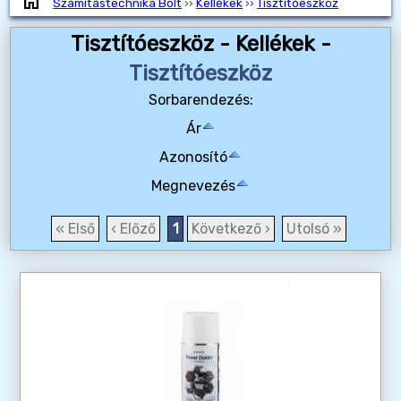
home
Számítástechnika Bolt
››
Kellékek
››
Tisztítóeszköz
Tisztítóeszköz - Kellékek -
Tisztítóeszköz
Sorbarendezés:
Ár
Azonosító
Megnevezés
« Első
‹ Előző
1
Következő ›
Utolsó »