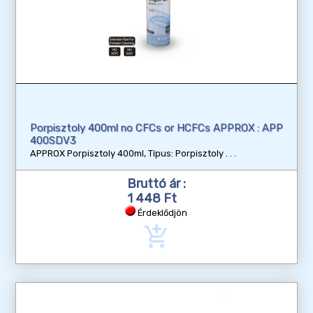
Porpisztoly 400ml no CFCs or HCFCs APPROX : APP
400SDV3
APPROX Porpisztoly 400ml, Típus: Porpisztoly
Bruttó ár :
1 448 Ft
Érdeklődjön
add_shopping_cart