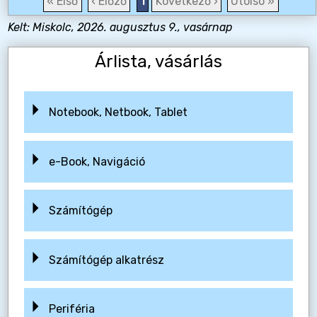
« Első
‹ Előző
1
Következő ›
Utolsó »
Kelt: Miskolc, 2026. augusztus 9., vasárnap
Árlista, vásárlás
Notebook, Netbook, Tablet
e-Book, Navigáció
Számítógép
Számítógép alkatrész
Periféria