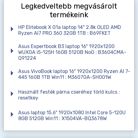
Legkedveltebb megvásárolt
termékeink
HP Elitebook X G1a laptop 14" 2.8k OLED AMD
Ryzen AI7 PRO 360 32GB 1TB : B69FKET
Asus Expertbook B3 laptop 16" 1920x1200
WUXGA i5-125H 16GB 512GB NoO : B3604CMA-
Q91224
Asus VivoBook laptop 16" 1920x1200 Ryzen AI 7-
445 16GB 1TB Win11 : M3607GA-SH001W
Használt festék párna cseréhez törlő kulcs :
resetkey
Asus laptop 15.6" 1920x1080 Intel Core 5-120U
8GB 512GB Win11 : X1504VA-BQ3678W