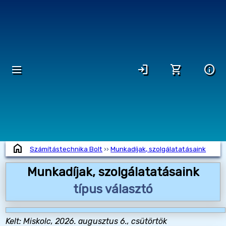
dehaze
login
shopping_cart
info
home
Számítástechnika Bolt
››
Munkadíjak, szolgálatatásaink
Munkadíjak, szolgálatatásaink
típus választó
Kelt: Miskolc, 2026. augusztus 6., csütörtök