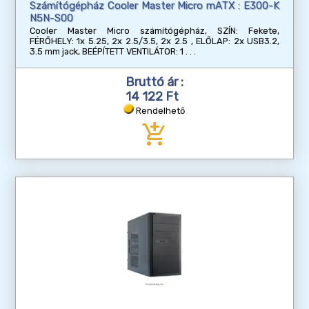
Számítógépház Cooler Master Micro mATX : E300-K
N5N-S00
Cooler Master Micro számítógépház, SZÍN: Fekete,
FÉRŐHELY: 1x 5.25, 2x 2.5/3.5, 2x 2.5 , ELŐLAP: 2x USB3.2,
3.5 mm jack, BEÉPÍTETT VENTILÁTOR: 1
Bruttó ár :
14 122 Ft
Rendelhető
add_shopping_cart