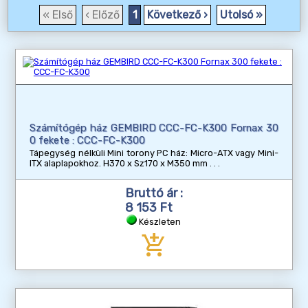
« Első
‹ Előző
1
Következő ›
Utolsó »
Számítógép ház GEMBIRD CCC-FC-K300 Fornax 30
0 fekete : CCC-FC-K300
Tápegység nélküli Mini torony PC ház: Micro-ATX vagy Mini-
ITX alaplapokhoz. H370 x Sz170 x M350 mm
Bruttó ár :
8 153 Ft
Készleten
add_shopping_cart