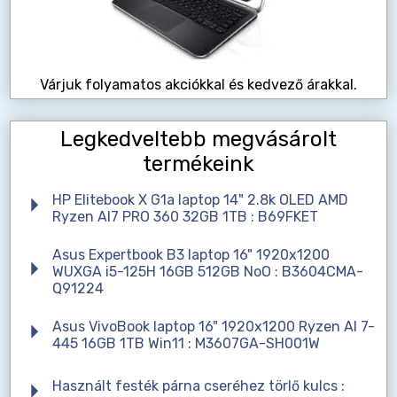
Várjuk folyamatos akciókkal és kedvező árakkal.
Legkedveltebb megvásárolt
termékeink
HP Elitebook X G1a laptop 14" 2.8k OLED AMD
Ryzen AI7 PRO 360 32GB 1TB : B69FKET
Asus Expertbook B3 laptop 16" 1920x1200
WUXGA i5-125H 16GB 512GB NoO : B3604CMA-
Q91224
Asus VivoBook laptop 16" 1920x1200 Ryzen AI 7-
445 16GB 1TB Win11 : M3607GA-SH001W
Használt festék párna cseréhez törlő kulcs :