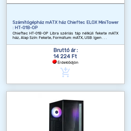
Számítógépház mATX ház Chieftec ELOX MiniTower
: HT-01B-OP
Chieftec HT-01B-OP Libra szériás táp nélküli fekete mATX
ház, Alap Szín: Fekete, Formátum: mATX, USB: Igen
Bruttó ár :
14 224 Ft
Érdeklődjön
add_shopping_cart