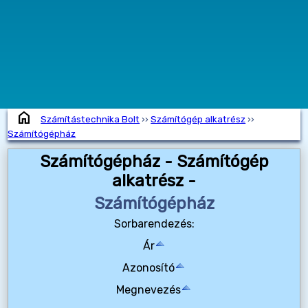
home
Számítástechnika Bolt
››
Számítógép alkatrész
››
Számítógépház
Számítógépház - Számítógép
alkatrész -
Számítógépház
Sorbarendezés:
Ár
Azonosító
Megnevezés