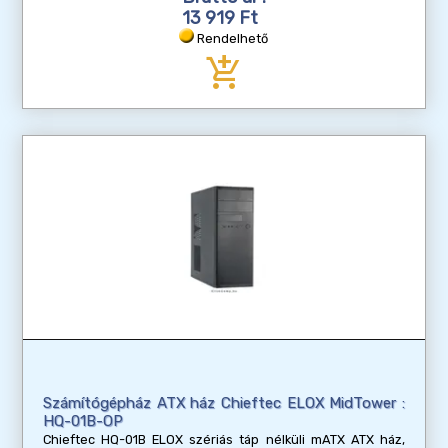
13 919 Ft
Rendelhető
add_shopping_cart
Számítógépház ATX ház Chieftec ELOX MidTower :
HQ-01B-OP
Chieftec HQ-01B ELOX szériás táp nélküli mATX ATX ház,