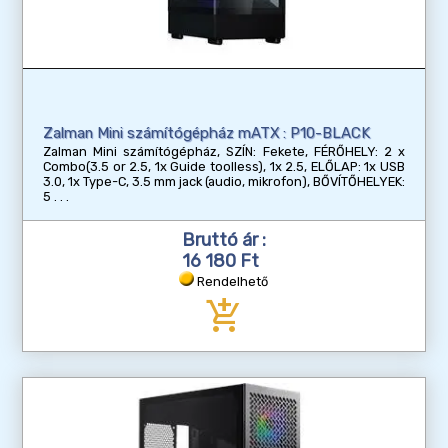
Zalman Mini számítógépház mATX : P10-BLACK
Zalman Mini számítógépház, SZÍN: Fekete, FÉRŐHELY: 2 x
Combo(3.5 or 2.5, 1x Guide toolless), 1x 2.5, ELŐLAP: 1x USB
3.0, 1x Type-C, 3.5 mm jack (audio, mikrofon), BŐVÍTŐHELYEK:
5
Bruttó ár :
16 180 Ft
Rendelhető
add_shopping_cart