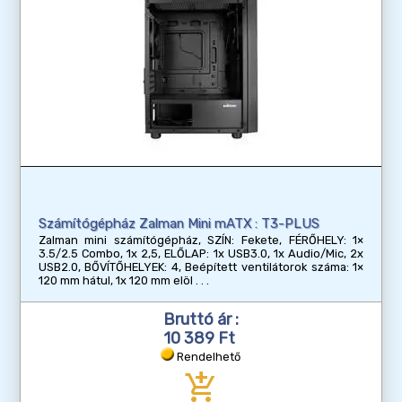
Számítógépház Zalman Mini mATX : T3-PLUS
Zalman mini számítógépház, SZÍN: Fekete, FÉRŐHELY: 1×
3.5/2.5 Combo, 1x 2,5, ELŐLAP: 1x USB3.0, 1x Audio/Mic, 2x
USB2.0, BŐVÍTŐHELYEK: 4, Beépített ventilátorok száma: 1×
120 mm hátul, 1x 120 mm elöl
Bruttó ár :
10 389 Ft
Rendelhető
add_shopping_cart