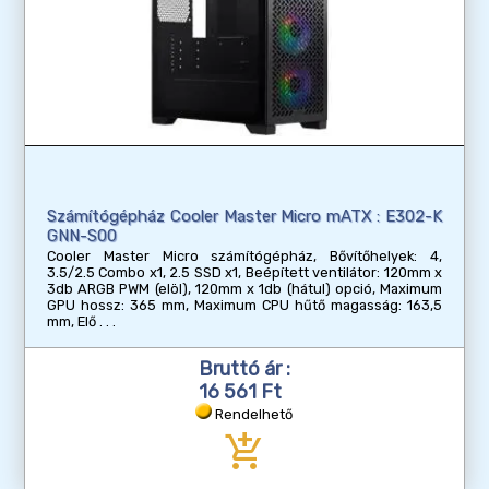
Számítógépház Cooler Master Micro mATX : E302-K
GNN-S00
Cooler Master Micro számítógépház, Bővítőhelyek: 4,
3.5/2.5 Combo x1, 2.5 SSD x1, Beépített ventilátor: 120mm x
3db ARGB PWM (elöl), 120mm x 1db (hátul) opció, Maximum
GPU hossz: 365 mm, Maximum CPU hűtő magasság: 163,5
mm, Elő
Bruttó ár :
16 561 Ft
Rendelhető
add_shopping_cart