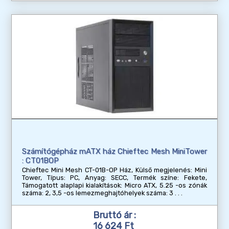
Számítógépház mATX ház Chieftec Mesh MiniTower
: CT01BOP
Chieftec Mini Mesh CT-01B-OP Ház, Külső megjelenés: Mini
Tower, Típus: PC, Anyag: SECC, Termék színe: Fekete,
Támogatott alaplapi kialakítások: Micro ATX, 5.25 -os zónák
száma: 2, 3,5 -os lemezmeghajtóhelyek száma: 3
Bruttó ár :
16 624 Ft