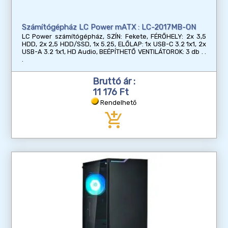
Számítógépház LC Power mATX : LC-2017MB-ON
LC Power számítógépház, SZÍN: Fekete, FÉRŐHELY: 2x 3,5
HDD, 2x 2,5 HDD/SSD, 1x 5.25, ELŐLAP: 1x USB-C 3.2 1x1, 2x
USB-A 3.2 1x1, HD Audio, BEÉPÍTHETŐ VENTILÁTOROK: 3 db
Bruttó ár :
11 176 Ft
Rendelhető
add_shopping_cart