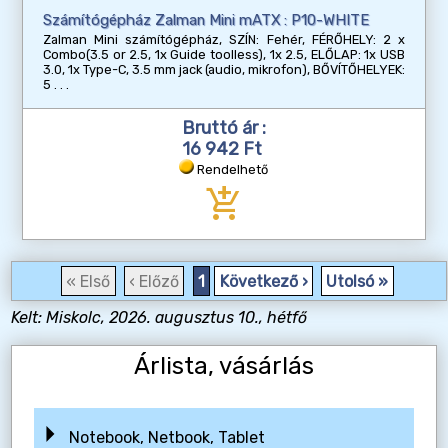
Számítógépház Zalman Mini mATX : P10-WHITE
Zalman Mini számítógépház, SZÍN: Fehér, FÉRŐHELY: 2 x
Combo(3.5 or 2.5, 1x Guide toolless), 1x 2.5, ELŐLAP: 1x USB
3.0, 1x Type-C, 3.5 mm jack (audio, mikrofon), BŐVÍTŐHELYEK:
5
Bruttó ár :
16 942 Ft
Rendelhető
add_shopping_cart
« Első
‹ Előző
1
Következő ›
Utolsó »
Kelt: Miskolc, 2026. augusztus 10., hétfő
Árlista, vásárlás
Notebook, Netbook, Tablet