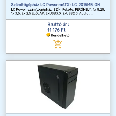
Számítógépház LC Power mATX : LC-2015MB-ON
LC Power számítógépház, SZÍN: Fekete, FÉRŐHELY: 1x 5,25,
1x 3,5, 2x 2,5 ELŐLAP: 2xUSB3.0, 2xUSB2.0, Audio
Bruttó ár :
11 176 Ft
Rendelhető
add_shopping_cart