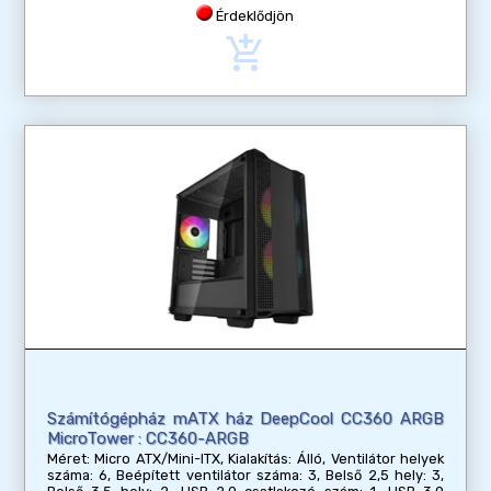
Érdeklődjön
add_shopping_cart
Számítógépház mATX ház DeepCool CC360 ARGB
MicroTower : CC360-ARGB
Méret: Micro ATX/Mini-ITX, Kialakítás: Álló, Ventilátor helyek
száma: 6, Beépített ventilátor száma: 3, Belső 2,5 hely: 3,