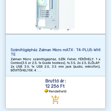
Számítógépház Zalman Micro mATX : T4-PLUS-WHI
TE
Zalman Micro számítógépház, SZÍN: Fehér, FÉRŐHELY: 1 x
Combo(3.5 or 2.5, 1x Guide toolless), 1x 3.5, 2x 2.5, ELŐLAP:
2x USB 3.0, 1x USB 2.0, 3.5 mm jack (audio, mikrofon),
BŐVÍTŐHELYEK: 4
Bruttó ár :
12 256 Ft
Rendelhető
add_shopping_cart