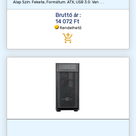
Alap Szín: Fekete, Formátum: ATX, USB 3.0: Van
Bruttó ár :
14 072 Ft
Rendelhető
add_shopping_cart