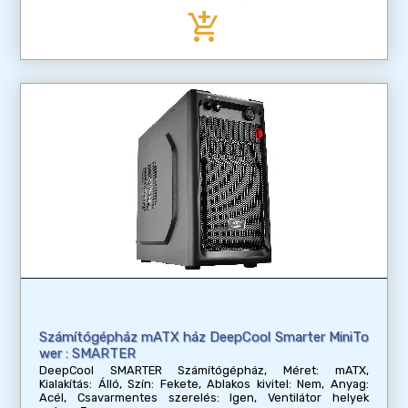
add_shopping_cart
Számítógépház mATX ház DeepCool Smarter MiniTo
wer : SMARTER
DeepCool SMARTER Számítógépház, Méret: mATX,
Kialakítás: Álló, Szín: Fekete, Ablakos kivitel: Nem, Anyag:
Acél, Csavarmentes szerelés: Igen, Ventilátor helyek