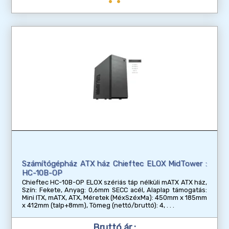
Számítógépház ATX ház Chieftec ELOX MidTower :
HC-10B-OP
Chieftec HC-10B-OP ELOX szériás táp nélküli mATX ATX ház,
Szín: Fekete, Anyag: 0,6mm SECC acél, Alaplap támogatás:
Mini ITX, mATX, ATX, Méretek (MéxSzéxMa): 450mm x 185mm
x 412mm (talp+8mm), Tömeg (nettó/bruttó): 4,
Bruttó ár :