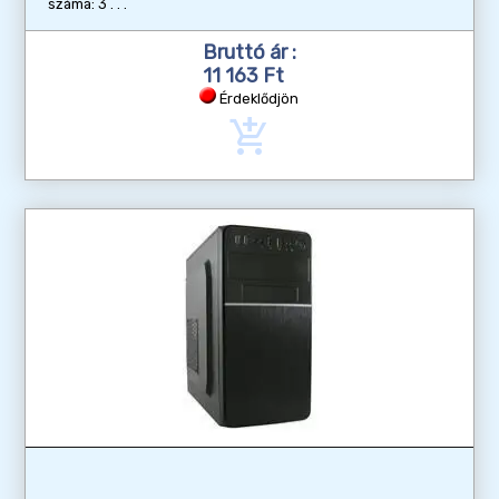
száma: 3
Bruttó ár :
11 163 Ft
Érdeklődjön
add_shopping_cart