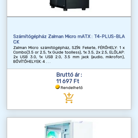
Számítógépház Zalman Micro mATX : T4-PLUS-BLA
CK
Zalman Micro számítógépház, SZÍN: Fekete, FÉRŐHELY: 1 x
Combo(3.5 or 2.5, 1x Guide toolless), 1x 3.5, 2x 2.5, ELŐLAP:
2x USB 3.0, 1x USB 2.0, 3.5 mm jack (audio, mikrofon),
BŐVÍTŐHELYEK: 4
Bruttó ár :
11 697 Ft
Rendelhető
add_shopping_cart