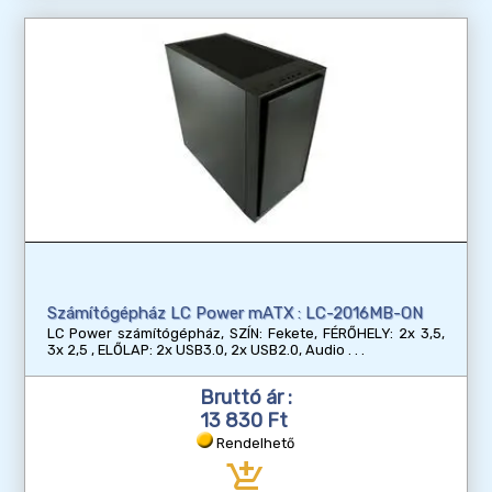
Számítógépház LC Power mATX : LC-2016MB-ON
LC Power számítógépház, SZÍN: Fekete, FÉRŐHELY: 2x 3,5,
3x 2,5 , ELŐLAP: 2x USB3.0, 2x USB2.0, Audio
Bruttó ár :
13 830 Ft
Rendelhető
add_shopping_cart