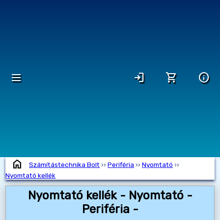
dehaze
login
shopping_cart
info
home
Számítástechnika Bolt
››
Periféria
››
Nyomtató
››
Nyomtató kellék
Nyomtató kellék - Nyomtató -
Periféria -