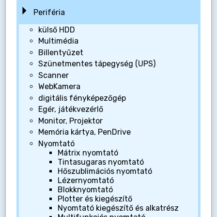
Periféria
külső HDD
Multimédia
Billentyűzet
Szünetmentes tápegység (UPS)
Scanner
WebKamera
digitális fényképezőgép
Egér, játékvezérlő
Monitor, Projektor
Memória kártya, PenDrive
Nyomtató
Mátrix nyomtató
Tintasugaras nyomtató
Hőszublimációs nyomtató
Lézernyomtató
Blokknyomtató
Plotter és kiegészítő
Nyomtató kiegészítő és alkatrész