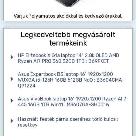
Várjuk folyamatos akciókkal és kedvező árakkal.
Legkedveltebb megvásárolt
termékeink
HP Elitebook X G1a laptop 14" 2.8k OLED AMD
Ryzen AI7 PRO 360 32GB 1TB : B69FKET
Asus Expertbook B3 laptop 16" 1920x1200
WUXGA i5-125H 16GB 512GB NoO : B3604CMA-
Q91224
Asus VivoBook laptop 16" 1920x1200 Ryzen AI 7-
445 16GB 1TB Win11 : M3607GA-SH001W
Használt festék párna cseréhez törlő kulcs :
resetkey