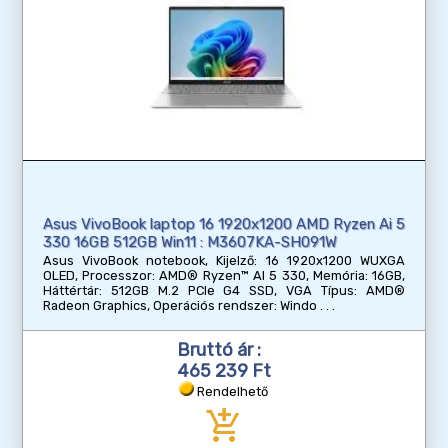
Asus VivoBook laptop 16 1920x1200 AMD Ryzen Ai 5
330 16GB 512GB Win11 : M3607KA-SH091W
Asus VivoBook notebook, Kijelző: 16 1920x1200 WUXGA
OLED, Processzor: AMD® Ryzen™ AI 5 330, Memória: 16GB,
Háttértár: 512GB M.2 PCIe G4 SSD, VGA Típus: AMD®
Radeon Graphics, Operációs rendszer: Windo
Bruttó ár :
465 239 Ft
Rendelhető
add_shopping_cart