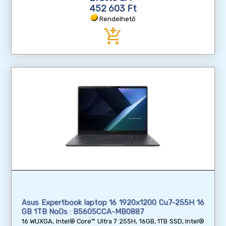
452 603 Ft
Rendelhető
add_shopping_cart
Asus Expertbook laptop 16 1920x1200 Cu7-255H 16
GB 1TB NoOs : B5605CCA-MB0887
16 WUXGA, Intel® Core™ Ultra 7 255H, 16GB, 1TB SSD, Intel®