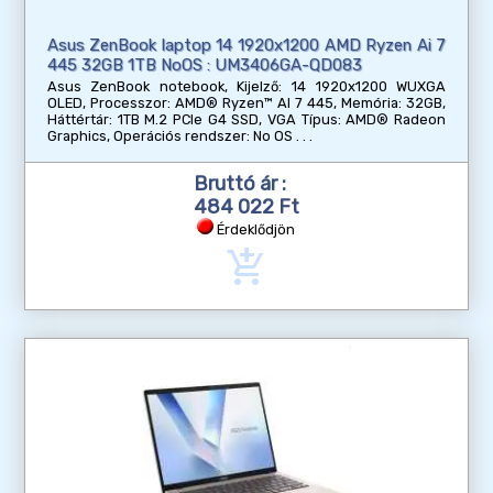
Asus ZenBook laptop 14 1920x1200 AMD Ryzen Ai 7
445 32GB 1TB NoOS : UM3406GA-QD083
Asus ZenBook notebook, Kijelző: 14 1920x1200 WUXGA
OLED, Processzor: AMD® Ryzen™ AI 7 445, Memória: 32GB,
Háttértár: 1TB M.2 PCIe G4 SSD, VGA Típus: AMD® Radeon
Graphics, Operációs rendszer: No OS
Bruttó ár :
484 022 Ft
Érdeklődjön
add_shopping_cart