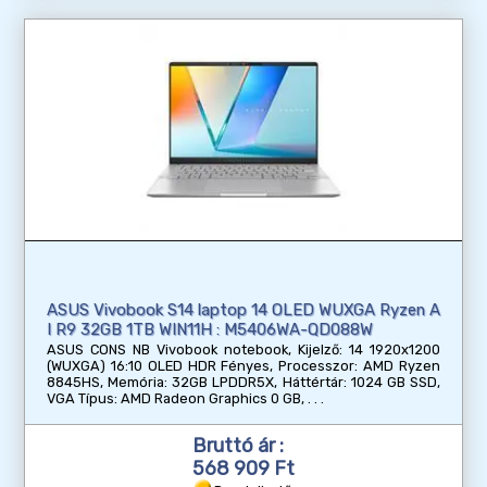
ASUS Vivobook S14 laptop 14 OLED WUXGA Ryzen A
I R9 32GB 1TB WIN11H : M5406WA-QD088W
ASUS CONS NB Vivobook notebook, Kijelző: 14 1920x1200
(WUXGA) 16:10 OLED HDR Fényes, Processzor: AMD Ryzen
8845HS, Memória: 32GB LPDDR5X, Háttértár: 1024 GB SSD,
VGA Típus: AMD Radeon Graphics 0 GB,
Bruttó ár :
568 909 Ft