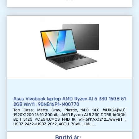
Asus Vivobook laptop AMD Ryzen AI 5 330 16GB 51
2GB Win11 : 90NB16P1-M00770
Top Case: Matte Gray, Plastic, 14.0 14.0 WUXGA(WU)
1920X1200 16:10 300nits, AMD Ryzen AI 5 330 DDR5 16G(ON
BD.) 512G PCIEG4,CMOS FHD IR, WIFI6(11AX)2*2_WW+BT ,
USB3.2A*2+USB3.2C*2, 4CELL 70WH , Hál
Bruttó ár :