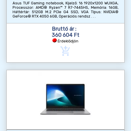
Asus TUF Gaming notebook, Kijelző: 16 1920x1200 WUXGA,
Processzor: AMD® Ryzen™ 7 R7-7445HS, Memória: 16GB,
Háttértár: 512GB M.2 PCIe G4 SSD, VGA Típus: NVIDIA®
GeForce® RTX 4050 6GB, Operációs rendsz
Bruttó ár :
360 604 Ft
Érdeklődjön
add_shopping_cart