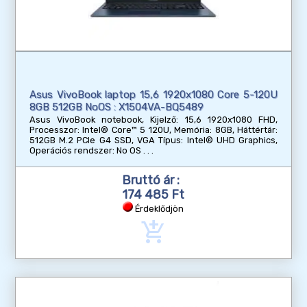
Asus VivoBook laptop 15,6 1920x1080 Core 5-120U
8GB 512GB NoOS : X1504VA-BQ5489
Asus VivoBook notebook, Kijelző: 15,6 1920x1080 FHD,
Processzor: Intel® Core™ 5 120U, Memória: 8GB, Háttértár:
512GB M.2 PCIe G4 SSD, VGA Típus: Intel® UHD Graphics,
Operációs rendszer: No OS
Bruttó ár :
174 485 Ft
Érdeklődjön
add_shopping_cart