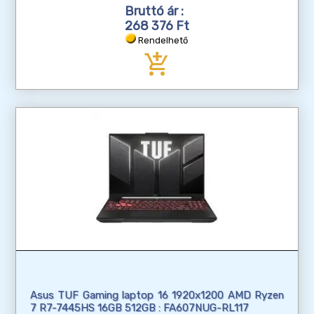
Bruttó ár :
268 376 Ft
Rendelhető
add_shopping_cart
Asus TUF Gaming laptop 16 1920x1200 AMD Ryzen
7 R7-7445HS 16GB 512GB : FA607NUG-RL117