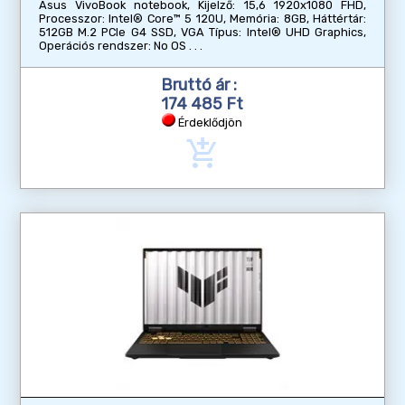
Asus VivoBook notebook, Kijelző: 15,6 1920x1080 FHD,
Processzor: Intel® Core™ 5 120U, Memória: 8GB, Háttértár:
512GB M.2 PCIe G4 SSD, VGA Típus: Intel® UHD Graphics,
Operációs rendszer: No OS
Bruttó ár :
174 485 Ft
Érdeklődjön
add_shopping_cart