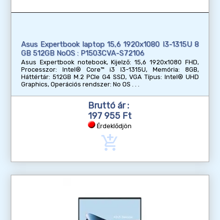
Asus Expertbook laptop 15,6 1920x1080 I3-1315U 8
GB 512GB NoOS : P1503CVA-S72106
Asus Expertbook notebook, Kijelző: 15,6 1920x1080 FHD,
Processzor: Intel® Core™ i3 I3-1315U, Memória: 8GB,
Háttértár: 512GB M.2 PCIe G4 SSD, VGA Típus: Intel® UHD
Graphics, Operációs rendszer: No OS
Bruttó ár :
197 955 Ft
Érdeklődjön
add_shopping_cart