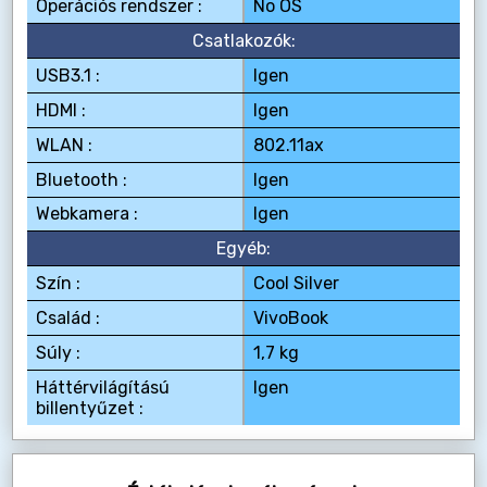
Operációs rendszer :
No OS
Csatlakozók:
USB3.1 :
Igen
HDMI :
Igen
WLAN :
802.11ax
Bluetooth :
Igen
Webkamera :
Igen
Egyéb:
Szín :
Cool Silver
Család :
VivoBook
Súly :
1,7 kg
Háttérvilágítású
Igen
billentyűzet :