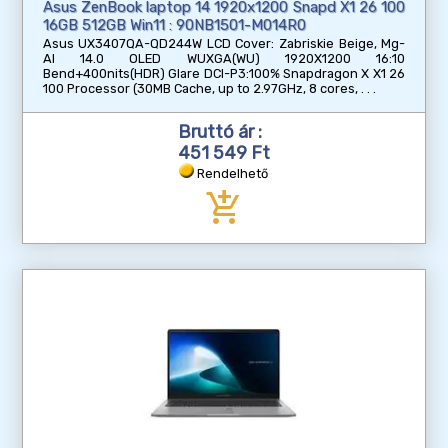
Asus ZenBook laptop 14 1920x1200 Snapd X1 26 100
16GB 512GB Win11 : 90NB1501-M014R0
Asus UX3407QA-QD244W LCD Cover: Zabriskie Beige, Mg-
Al 14.0 OLED WUXGA(WU) 1920X1200 16:10
Bend+400nits(HDR) Glare DCI-P3:100% Snapdragon X X1 26
100 Processor (30MB Cache, up to 2.97GHz, 8 cores,
Bruttó ár :
451 549 Ft
Rendelhető
add_shopping_cart