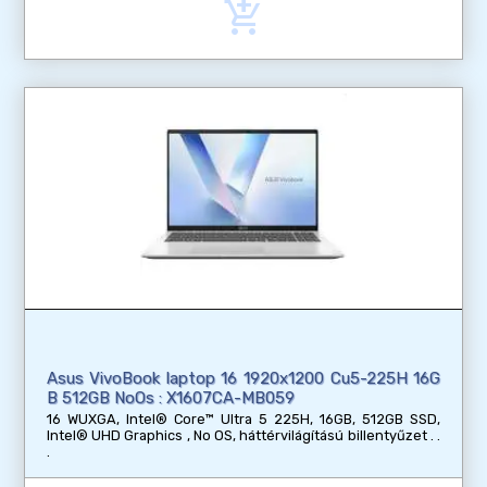
add_shopping_cart
Asus VivoBook laptop 16 1920x1200 Cu5-225H 16G
B 512GB NoOs : X1607CA-MB059
16 WUXGA, Intel® Core™ Ultra 5 225H, 16GB, 512GB SSD,
Intel® UHD Graphics , No OS, háttérvilágítású billentyűzet