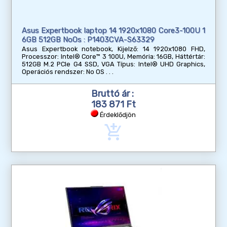
Asus Expertbook laptop 14 1920x1080 Core3-100U 1
6GB 512GB NoOs : P1403CVA-S63329
Asus Expertbook notebook, Kijelző: 14 1920x1080 FHD,
Processzor: Intel® Core™ 3 100U, Memória: 16GB, Háttértár:
512GB M.2 PCIe G4 SSD, VGA Típus: Intel® UHD Graphics,
Operációs rendszer: No OS
Bruttó ár :
183 871 Ft
Érdeklődjön
add_shopping_cart