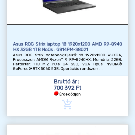
Asus ROG Strix laptop 18 1920x1200 AMD R9-8940
HX 32GB 1TB NoOs : G814PM-S8021
Asus ROG Strix notebook,Kijelző: 18 1920x1200 WUXGA,
Processzor: AMD® Ryzen™ 9 R9-8940HX, Memória: 32GB,
Háttértár: 1TB M.2 PCIe G4 SSD, VGA Típus: NVIDIA®
GeForce® RTX 5060 8GB, Operációs rendszer:
Bruttó ár :
700 392 Ft
Érdeklődjön
add_shopping_cart