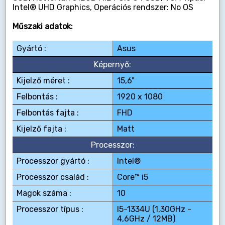
Intel® UHD Graphics, Operációs rendszer: No OS
Műszaki adatok:
Gyártó :
Asus
Képernyő:
Kijelző méret :
15,6"
Felbontás :
1920 x 1080
Felbontás fajta :
FHD
Kijelző fajta :
Matt
Processzor:
Processzor gyártó :
Intel®
Processzor család :
Core™ i5
Magok száma :
10
Processzor típus :
I5-1334U (1,30GHz -
4,6GHz / 12MB)