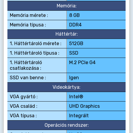
Memória:
Memória mérete :
8 GB
Memória típusa :
DDR4
Háttértár:
1. Háttértároló mérete :
512GB
1. Háttértároló típusa :
SSD
1. Háttértároló
M.2 PCIe G4
csatlakozása :
SSD van benne :
Igen
Videokártya:
VGA gyártó :
Intel®
VGA család :
UHD Graphics
VGA típusa :
Integrált
Operációs rendszer: