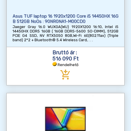
Asus TUF laptop 16 1920x1200 Core i5 14450HX 16G
B 512GB NoOs : 90NR0NA1-M00CD0
Jaeger Gray 16.0 WUXGA(WU) 1920X1200 16:10, Intel i5
14450HX DDR5 16GB ( 16GB DDR5-5600 SO-DIMM), 512GB
PCIE G4 SSD, NV RTX5050 8GB,Wi-Fi 6E(802.11ax) (Triple
band) 2*2 + Bluetooth® 5.4 Wireless Card,
Bruttó ár :
516 090 Ft
Rendelhető
add_shopping_cart