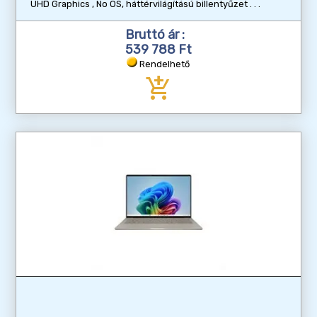
UHD Graphics , No OS, háttérvilágítású billentyűzet
Bruttó ár :
539 788 Ft
Rendelhető
add_shopping_cart