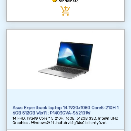
Rendelhető
add_shopping_cart
Asus Expertbook laptop 14 1920x1080 Core5-210H 1
6GB 512GB Win11 : P1403CVA-S62101W
14 FHD, Intel® Core™ 5 210H, 16GB, 512GB SSD, Intel® UHD
Graphics , Windows® 11 , háttérvilágítású billentyűzet