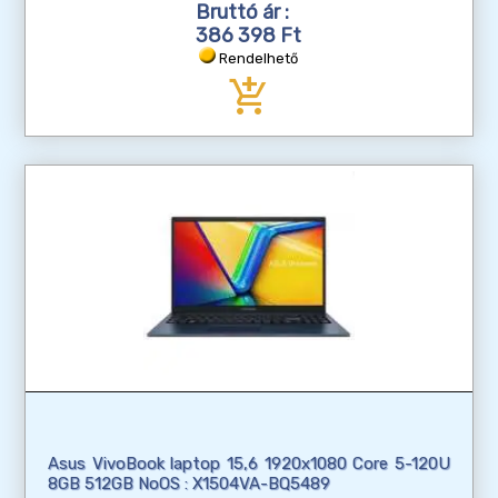
Bruttó ár :
386 398 Ft
Rendelhető
add_shopping_cart
Asus VivoBook laptop 15,6 1920x1080 Core 5-120U
8GB 512GB NoOS : X1504VA-BQ5489