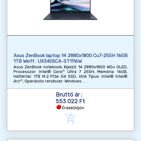
Asus ZenBook laptop 14 2880x1800 Cu7-255H 16GB
1TB Win11 : UX3405CA-ST1116W
Asus ZenBook notebook, Kijelző: 14 2880x1800 WQ+ OLED,
Processzor: Intel® Core™ Ultra 7 255H, Memória: 16GB,
Háttértár: 1TB M.2 PCIe G4 SSD, VGA Típus: Intel® Intel®
Arc™, Operációs rendszer: Windows
Bruttó ár :
553 022 Ft
Érdeklődjön
add_shopping_cart