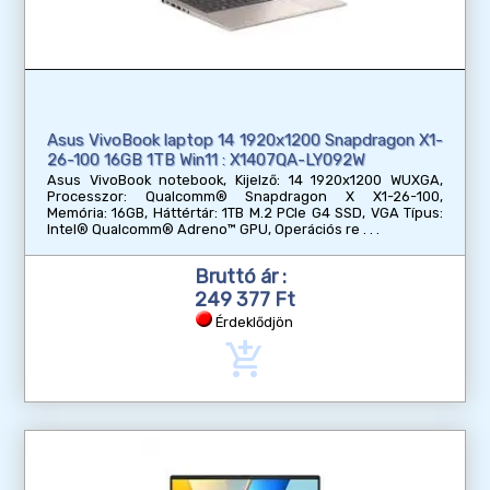
Asus VivoBook laptop 14 1920x1200 Snapdragon X1-
26-100 16GB 1TB Win11 : X1407QA-LY092W
Asus VivoBook notebook, Kijelző: 14 1920x1200 WUXGA,
Processzor: Qualcomm® Snapdragon X X1-26-100,
Memória: 16GB, Háttértár: 1TB M.2 PCIe G4 SSD, VGA Típus:
Intel® Qualcomm® Adreno™ GPU, Operációs re
Bruttó ár :
249 377 Ft
Érdeklődjön
add_shopping_cart