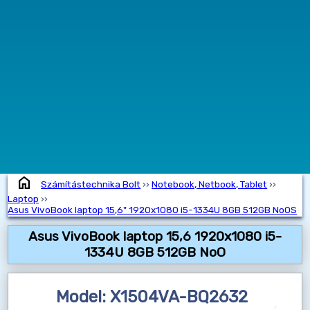
home
Számítástechnika Bolt
››
Notebook, Netbook, Tablet
››
Laptop
››
Asus VivoBook laptop 15,6" 1920x1080 i5-1334U 8GB 512GB NoOS
Asus VivoBook laptop 15,6 1920x1080 i5-
1334U 8GB 512GB NoO
Model: X1504VA-BQ2632