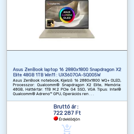
Asus ZenBook laptop 16 2880x1800 Snapdragon X2
Elite 48GB 1TB Win11 : UX3607OA-SQ005W
Asus ZenBook notebook, Kijelző: 16 2880x1800 WQ+ OLED,
Processzor: Qualcomm® Snapdragon X2 Elite, Memória:
48GB, Háttértár: 1TB M.2 PCIe G4 SSD, VGA Típus: Intel®
Qualcomm® Adreno™ GPU, Operációs ren
Bruttó ár :
722 287 Ft
Érdeklődjön
add_shopping_cart