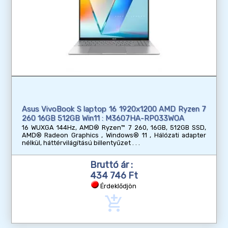
Asus VivoBook S laptop 16 1920x1200 AMD Ryzen 7
260 16GB 512GB Win11 : M3607HA-RP033WOA
16 WUXGA 144Hz, AMD® Ryzen™ 7 260, 16GB, 512GB SSD,
AMD® Radeon Graphics , Windows® 11 , Hálózati adapter
nélkül, háttérvilágítású billentyűzet
Bruttó ár :
434 746 Ft
Érdeklődjön
add_shopping_cart